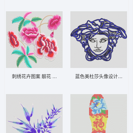
刺绣花卉图案 靓花 旗袍
蓝色美杜莎头像设计 范思