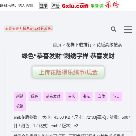
联科乐绣，绣人皆知。
首页
>
花样下载排行
>
花版高级搜索
绿色“恭喜发财”刺绣字样 恭喜发财
上传花版得乐绣币/现金
刺绣
绿色
恭喜发财
喜庆
书法
立体
节日
祝福
emb花版参数： 大小：43.50 KB / 尺寸：71*83[毫米] / 针数：5007
针 / 线色：1 / 格式：emb / 版本：e2