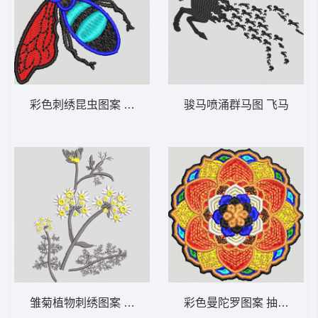
彩色刺绣昆虫图案 蜜蜂
骏马喷涌群马图 飞马
雏菊植物刺绣图案 靓花
彩色曼陀罗图案 抽象 圆