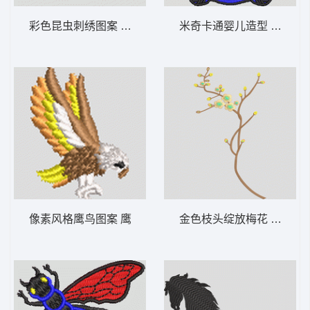
彩色昆虫刺绣图案 男蜜蜂
米奇卡通婴儿造型 米奇
像素风格鹰鸟图案 鹰
金色枝头绽放梅花 汉服