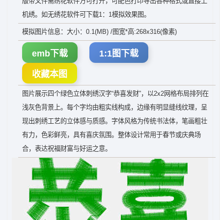
版带文件需绣花软件方可打开，可配色打印导出各种格式或直接上
机绣。如无绣花软件可下载1：1模拟效果图。
模拟图片信息：大小：0.1(MB) /图宽*高:268x316(像素)
emb下载
1:1图下载
收藏本图
图片展示四个绿色立体刺绣汉字“恭喜发财”，以2x2网格布局排列在
浅灰色背景上。每个字均由粗实线构成，边缘有明显缝线纹理，呈
现出刺绣工艺的立体感与质感。字体风格为传统书法体，笔画粗壮
有力，色彩鲜亮，具有喜庆氛围。整体设计常用于春节或庆典场
合，表达祝福财富与好运之意。