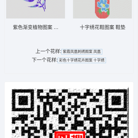
紫色渐变植物图案 竹 旗袍
十字绣花鞋图案 鞋垫
上一个花样:
紫霞凤凰刺绣图案 凤凰
下一个花样:
彩色十字绣花卉图案 十字绣