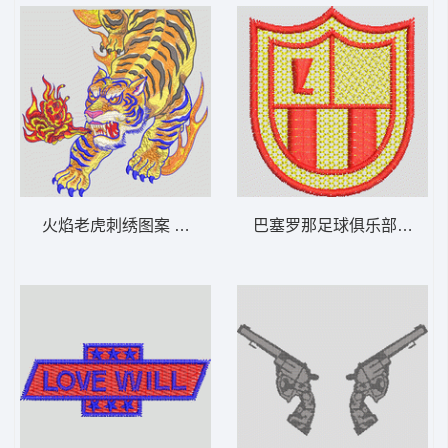
火焰老虎刺绣图案 老虎
巴塞罗那足球俱乐部队徽 男