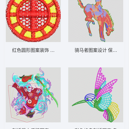
红色圆形图案装饰 男装 章仔
骑马者图案设计 保罗 骑马