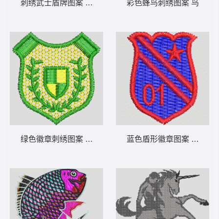
刺绣武士盾牌图案 口袋
彩色蜂鸟刺绣图案 鸟
绿色徽章刺绣图案 男装 章仔
蓝色盾形徽章图案 男装 章