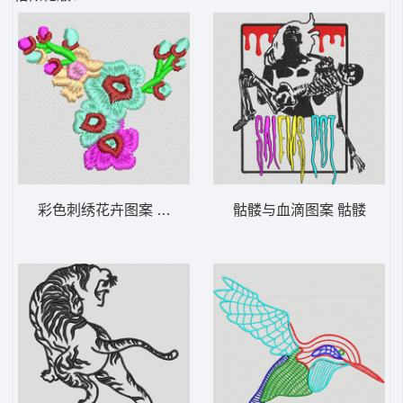
彩色刺绣花卉图案 简单花
骷髅与血滴图案 骷髅