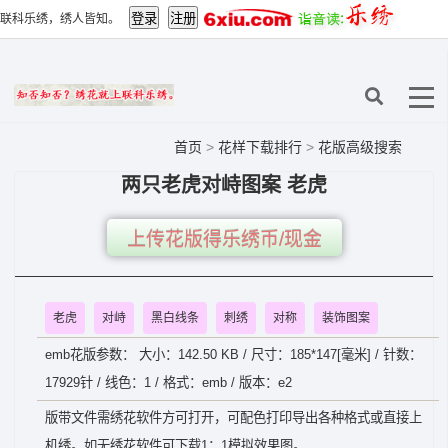
联科乐绣，绣人皆知。
首页
>
花样下载排行
>
花版高级搜索
两只老虎对峙图案 老虎
上传花版得乐绣币/现金
老虎
对峙
黑白线条
刺绣
对称
装饰图案
emb花版参数： 大小：142.50 KB / 尺寸：185*147[毫米] / 针数：
17929针 / 线色：1 / 格式：emb / 版本：e2
版带文件需绣花软件方可打开，可配色打印导出各种格式或直接上
机绣。如无绣花软件可下载1：1模拟效果图。