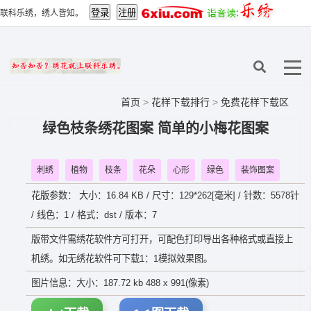
联科乐绣，绣人皆知。
首页
>
花样下载排行
>
免费花样下载区
绿色枝条绣花图案 简单的小梅花图案
刺绣
植物
枝条
花朵
心形
绿色
装饰图案
花版参数： 大小：16.84 KB / 尺寸：129*262[毫米] / 针数：5578针
/ 线色：1 / 格式：dst / 版本：7
版带文件需绣花软件方可打开，可配色打印导出各种格式或直接上
机绣。如无绣花软件可下载1：1模拟效果图。
图片信息：大小：187.72 kb 488 x 991(像素)