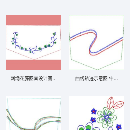
刺绣花藤图案设计图 裤袋图案图案_牛仔口袋
曲线轨迹示意图 牛仔裤_