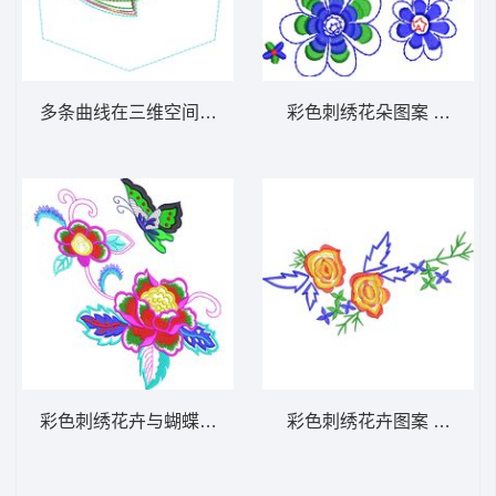
多条曲线在三维空间中交织 牛仔裤后袋图案
彩色刺绣花朵图案 花朵图
彩色刺绣花卉与蝴蝶图案 吉祥大花_蝶恋花吉
彩色刺绣花卉图案 花卉图