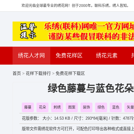
欢迎光临全球最专业的绣花网！创于2000年。联科乐绣，绣人皆知。
绣花人才网
免费花样区
绣花元素
首页
>
花样下载排行
>
免费花样下载区
绿色藤蔓与蓝色花朵
藤蔓
花朵
刺绣
图案
装饰
绿色
蓝色
矢量
花版参数： 大小：14.53 KB / 尺寸：293*84[毫米] / 针数：4787针
版带文件需绣花软件方可打开，可配色打印导出各种格式或直接上