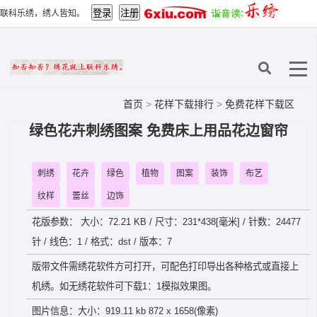
联科乐绣，绣人皆知。
首页
>
花样下载排行
>
免费花样下载区
绿色花卉刺绣图案 免费床上用品花边窗帘
刺绣
花卉
绿色
植物
图案
装饰
布艺
纹样
蕾丝
边饰
花版参数： 大小：72.21 KB / 尺寸：231*438[毫米] / 针数：24477
针 / 线色：1 / 格式：dst / 版本：7
版带文件需绣花软件方可打开，可配色打印导出各种格式或直接上
机绣。如无绣花软件可下载1：1模拟效果图。
图片信息：大小：919.11 kb 872 x 1658(像素)