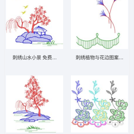
刺绣山水小景 免费床上用品花边窗帘
刺绣植物与花边图案 免费