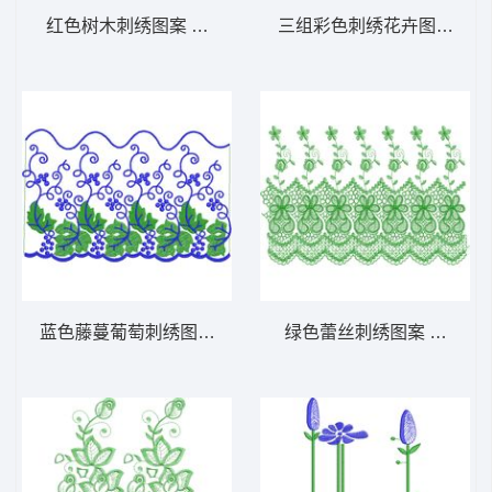
红色树木刺绣图案 免费床上用品花边窗帘
三组彩色刺绣花卉图案 免
蓝色藤蔓葡萄刺绣图案 免费床上用品花边窗
绿色蕾丝刺绣图案 免费床