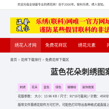
欢迎光临全球最专业的绣花网！创于2000年。联科乐绣，绣人皆知。
绣花人才网
免费花样区
绣花元素
首页
>
花样下载排行
>
免费花样下载区
蓝色花朵刺绣图案
刺绣
花朵
蓝色
绿色
蝴蝶结
装饰图案
花版参数： 大小：13.96 KB / 尺寸：91*167[毫米] / 针数：4593针
版带文件需绣花软件方可打开，可配色打印导出各种格式或直接上