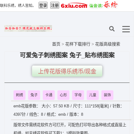
联科乐绣，绣人皆知。
首页
>
花样下载排行
>
花版高级搜索
可爱兔子刺绣图案 兔子_贴布绣图案
上传花版得乐绣币/现金
刺绣
兔子
卡通
心形
字母
儿童
装饰
emb花版参数： 大小：57.50 KB / 尺寸：111*158[毫米] / 针数：
4397针 / 线色：8 / 格式：emb / 版本：8
版带文件需绣花软件方可打开，可配色打印导出各种格式或直接上
机绣。如无绣花软件可下载1：1模拟效果图。