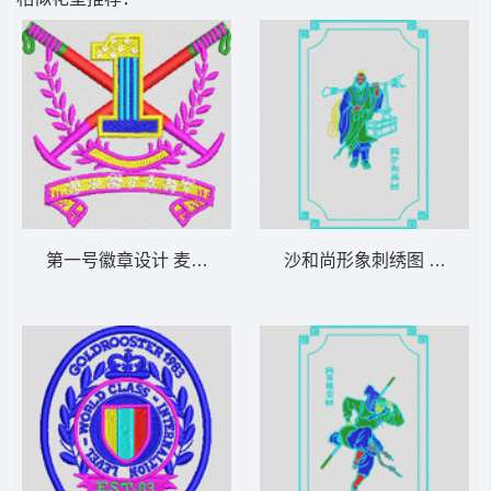
第一号徽章设计 麦穗标志_附开位带
沙和尚形象刺绣图 西游记-