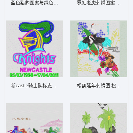
蓝色猎豹图案与绿色文字 豹子_商标LOGO字母
霓虹老虎刺绣图案 竹林猛
新castle骑士队标志 商标
松鹤延年刺绣图 松鹤延年