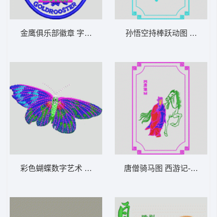
金鹰俱乐部徽章 字母章仔图_EMB原版版带格
孙悟空持棒跃动图 西游记-
彩色蝴蝶数字艺术 灰蝴蝶
唐僧骑马图 西游记-唐僧_