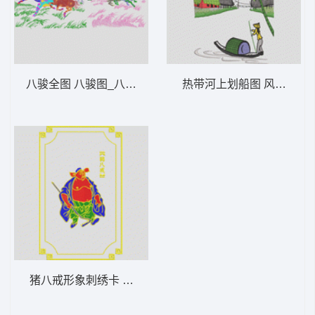
八骏全图 八骏图_八马骏图_精品版
热带河上划船图 风景_船 
猪八戒形象刺绣卡 西游记-猪八戒_工艺精品