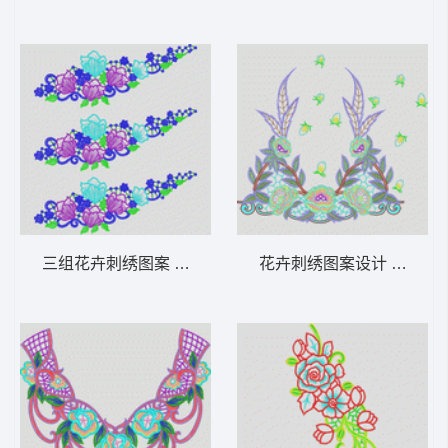
三组花卉刺绣图案 单花条烫
花卉刺绣图案设计 烫花条