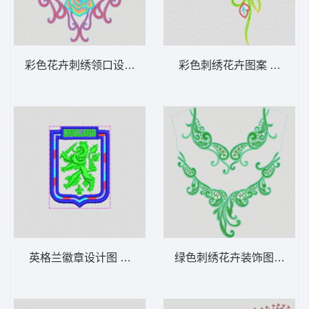
彩色花卉刺绣领口设计 衣领烫
彩色刺绣花卉图案 烫花条
英格兰徽章设计图 狮标
绿色刺绣花卉装饰图案 衣