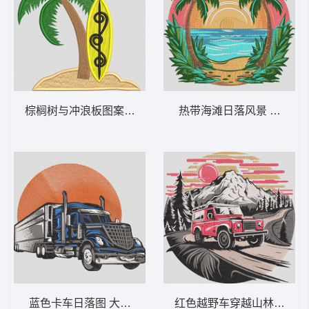
棕榈树与冲浪板图案 棕榈树和冲浪板——热
热带海滩日落风景 热带海滩
蓝色卡车日落图 大卡车日落——卡车司机-DS
红色越野车穿越山林 越野车