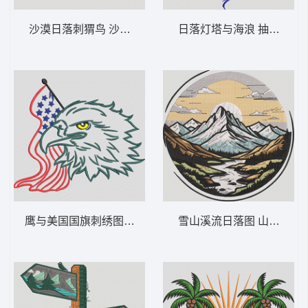
沙漠日落刺猬鸟 沙漠日落仙人掌 – 西部景
日落灯塔与海浪 抽象灯塔日落
鹰与美国国旗刺绣图案 爱国的秃鹰-DST格式
雪山溪流日落图 山间日出