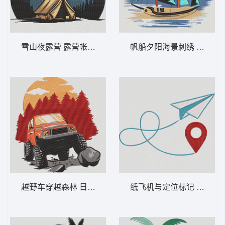
雪山夜露营 露营帐篷与山脉——观星自然-DS
帆船夕阳海景刺绣 帆船日落
越野车穿越森林 日落时分的越野卡车——冒
纸飞机与定位标记 纸飞机和