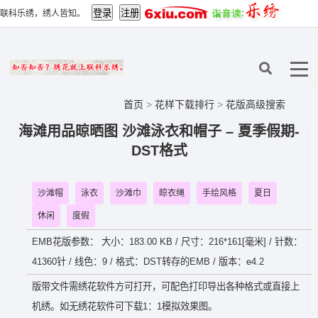
联科乐绣，绣人皆知。
首页
>
花样下载排行
>
花版高级搜索
海滩用品晾晒图 沙滩泳衣和帽子 – 夏季假期-
DST格式
沙滩帽
泳衣
沙滩巾
晾衣绳
手绘风格
夏日
休闲
度假
EMB花版参数： 大小：183.00 KB / 尺寸：216*161[毫米] / 针数：
41360针 / 线色：9 / 格式：DST转存的EMB / 版本：e4.2
版带文件需绣花软件方可打开，可配色打印导出各种格式或直接上
机绣。如无绣花软件可下载1：1模拟效果图。