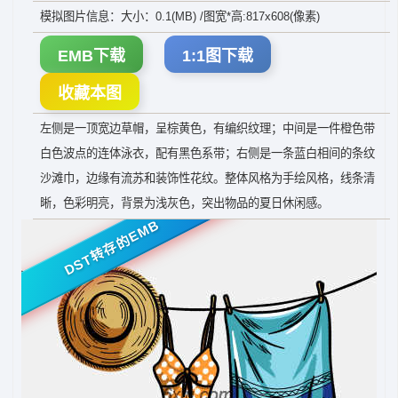
模拟图片信息：大小：0.1(MB) /图宽*高:817x608(像素)
EMB下载
1:1图下载
收藏本图
左侧是一顶宽边草帽，呈棕黄色，有编织纹理；中间是一件橙色带
白色波点的连体泳衣，配有黑色系带；右侧是一条蓝白相间的条纹
沙滩巾，边缘有流苏和装饰性花纹。整体风格为手绘风格，线条清
晰，色彩明亮，背景为浅灰色，突出物品的夏日休闲感。
DST转存的EMB