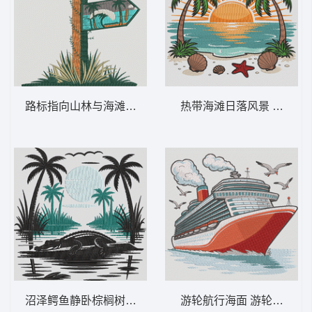
路标指向山林与海滩 山与海滩标志——冒险-
热带海滩日落风景 热带海
沼泽鳄鱼静卧棕榈树下 沼泽鳄鱼 – 热带日
游轮航行海面 游轮探险——