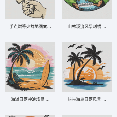
手点燃篝火营地图案 露营打火机 – 时尚户
山林溪流风景刺绣 山间瀑布
海滩日落冲浪场景 海滩日落冲浪板——夏季
热带海岛日落风景 热带棕榈日