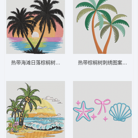
热带海滩日落棕榈树 热带棕榈日落 – 海滩-
热带棕榈树刺绣图案 热带棕榈