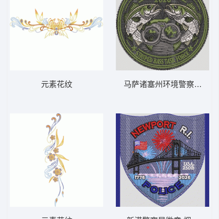
元素花纹
马萨诸