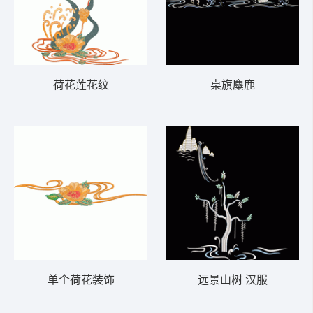
荷花莲花纹
桌旗麋鹿
单个荷花装饰
远景山树 汉服