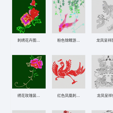
刺绣花卉图案 靓花
粉色锦鲤游动于绿叶间 锦鲤 鱼
龙凤呈祥
绣花玫瑰装饰图案 靓花
红色凤凰刺绣图案 鸟
龙凤呈祥