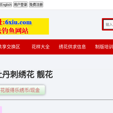
共享交换区
花样大全
绣花供求信息
制版培
牡丹刺绣花 靓花
花版得乐绣币/现金