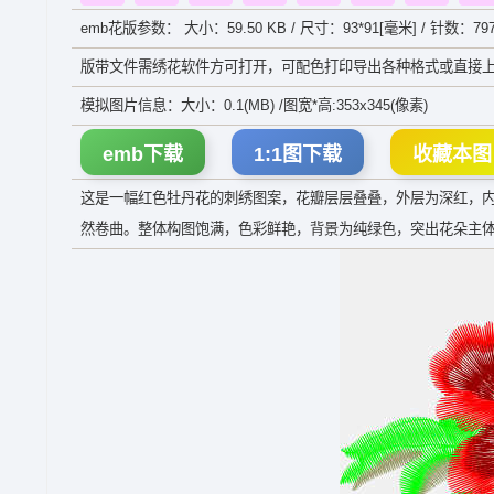
emb花版参数： 大小：59.50 KB / 尺寸：93*91[毫米] / 针数：79
版带文件需绣花软件方可打开，可配色打印导出各种格式或直接上
模拟图片信息：大小：0.1(MB) /图宽*高:353x345(像素)
emb下载
1:1图下载
收藏本图
这是一幅红色牡丹花的刺绣图案，花瓣层层叠叠，外层为深红，
然卷曲。整体构图饱满，色彩鲜艳，背景为纯绿色，突出花朵主