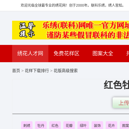
欢迎光临全球最专业的绣花网！创于2000年。联科乐绣，绣人皆知。
绣花人才网
免费花样区
图案大全
首页
>
花样下载排行
>
花版高级搜索
红色
上传
刺绣
牡丹
红色
花瓣
绿叶
装饰
花卉
图案