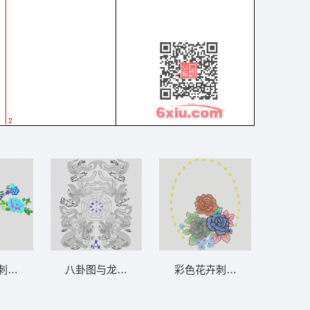
刺绣图案 靓花
八卦图与龙凤环绕图 龙凤
彩色花卉刺绣图案 靓花