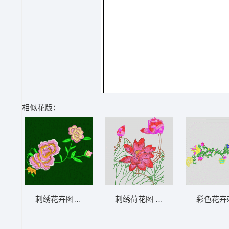
相似花版：
刺绣花卉图案 靓花
刺绣荷花图 荷花
彩色花卉