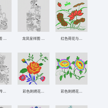
图 龙凤
龙凤呈祥图 龙凤
红色荷花与荷叶刺绣图案 荷
传统纹样 龙凤
彩色刺绣花卉图案 靓花
彩色刺绣花朵图案 靓花