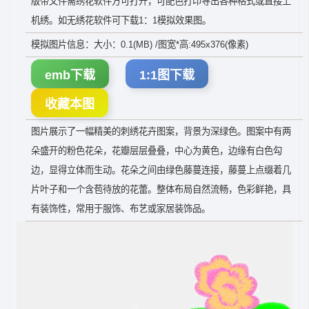
版带文件需绣花软件方可打开，可配色打印导出各种格式或直接上
机绣。如无绣花软件可下载1：1模拟效果图。
模拟图片信息：大小：0.1(MB) /图宽*高:495x376(像素)
emb下载
1:1图下载
收藏本图
图片展示了一幅精美的刺绣花卉图案，背景为深绿色。图案中有两
朵盛开的粉色花朵，花瓣层层叠叠，中心为黄色，边缘有白色勾
边，显得立体而生动。花朵之间由绿色藤蔓连接，藤蔓上点缀着几
片叶子和一个含苞待放的花蕾。整体布局自然流畅，色彩鲜艳，具
有装饰性，常用于服饰、布艺或家居装饰品。