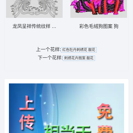
龙凤呈祥传统纹样 龙凤
彩色毛绒狗图案 狗
上一个花样:
红色牡丹刺绣花 靓花
下一个花样:
刺绣花卉图案 靓花