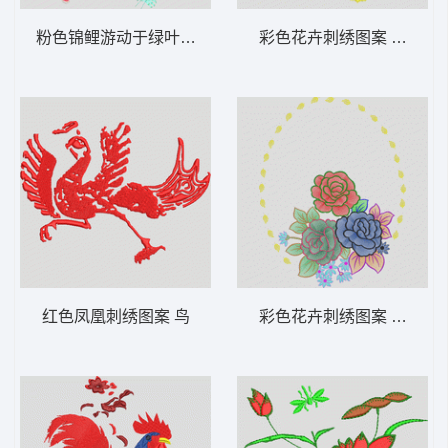
粉色锦鲤游动于绿叶间 锦鲤 鱼
彩色花卉刺绣图案 靓花
红色凤凰刺绣图案 鸟
彩色花卉刺绣图案 靓花