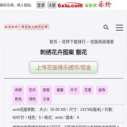
联科乐绣，绣人皆知。
首页
>
花样下载排行
>
花版高级搜索
刺绣花卉图案 靓花
上传花版得乐绣币/现金
刺绣
花卉
图案
藤蔓
叶子
花蕾
装饰
粉色
绿色
立体
emb花版参数： 大小：55.00 KB / 尺寸：131*99[毫米] / 针数：
8287针 / 线色：5 / 格式：emb / 版本：9