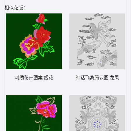
相似花版：
刺绣花卉图案 靓花
神话飞禽腾云图 龙凤