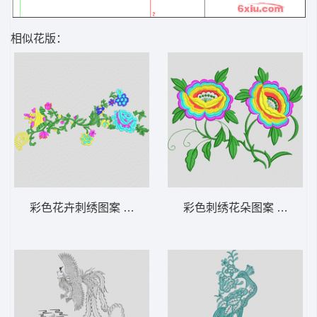
相似花版：
彩色花卉刺绣图案 靓花
彩色刺绣花朵图案 靓花