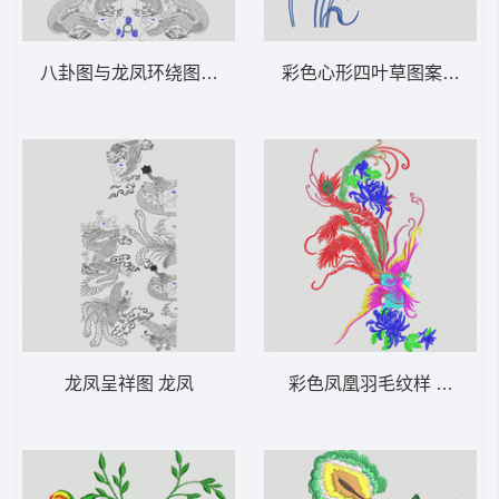
八卦图与龙凤环绕图 龙凤
彩色心形四叶草图案 靓花
龙凤呈祥图 龙凤
彩色凤凰羽毛纹样 凤凰