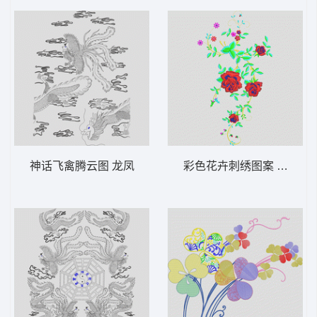
神话飞禽腾云图 龙凤
彩色花卉刺绣图案 靓花