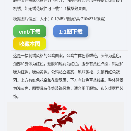
版带文件需绣花软件方可打开，可配色打印导出各种格式或直接上
机绣。如无绣花软件可下载1：1模拟效果图。
模拟图片信息：大小：0.1(MB) /图宽*高:710x871(像素)
emb下载
1:1图下载
收藏本图
这是一幅刺绣风格的公鸡图案，公鸡主体色彩鲜艳，头部为蓝色，
颈部和身体为红色，翅膀和尾羽为红色，腹部有黄色点缀，鸡冠和
喙为红色，喙尖黄色。公鸡站立姿态，尾羽蓬松，头顶有红色冠
羽。上方有红色花朵和花瓣飘落，下方有红色草丛线条。整体背景
为浅灰色，图案具有传统装饰风格，适合用于服饰、布艺或家居装
饰。