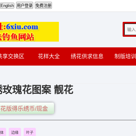
共享交换区
花样大全
绣花供求信息
制版培
绣玫瑰花图案 靓花
花版得乐绣币/现金
体
边缘
叶子