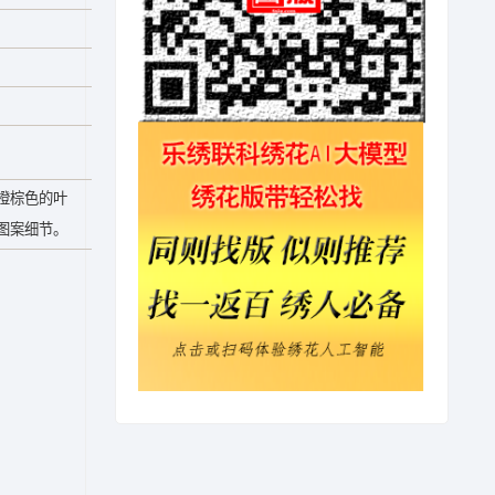
橙棕色的叶
图案细节。