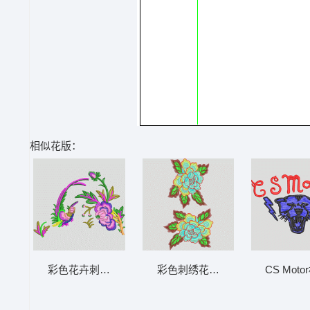
相似花版：
彩色花卉刺绣图案 鸟
彩色刺绣花卉图案 靓花
CS Mot