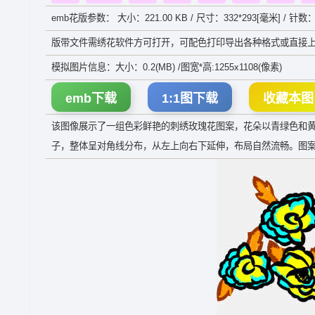
emb花版参数： 大小：221.00 KB / 尺寸：332*293[毫米] / 针数：
版带文件需绣花软件方可打开，可配色打印导出各种格式或直接上
模拟图片信息：大小：0.2(MB) /图宽*高:1255x1108(像素)
emb下载
1:1图下载
收藏本图
该图像展示了一组色彩鲜艳的刺绣玫瑰花图案，花朵以青绿色和
子，整体呈对角线分布，从左上向右下延伸，布局自然流畅。图