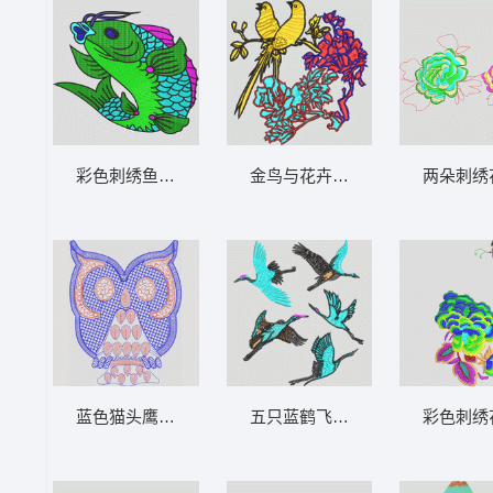
彩色刺绣鱼图案 鲤鱼
金鸟与花卉刺绣图案 鸟 靓花
两朵刺绣
蓝色猫头鹰刺绣图案 猫头鹰
五只蓝鹤飞行图案 鹤
彩色刺绣