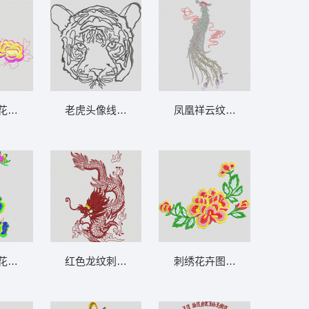
花卉图案 靓花
老虎头像线描图 虎头
凤凰祥云纹样设计图 凤凰 珠
花卉与蝴蝶图案 靓花
红色龙纹刺绣图案 龙
刺绣花卉图案 靓花