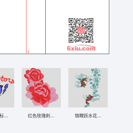
or标志设计 豹
红色玫瑰刺绣图案 靓花
锦鲤跃水花影舞 金鱼