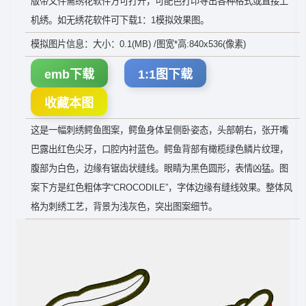
版带文件需绣花软件方可打开，可配色打印导出各种格式或直接上
机绣。如无绣花软件可下载1：1模拟效果图。
模拟图片信息：大小：0.1(MB) /图宽*高:840x536(像素)
emb下载
1:1图下载
收藏本图
这是一幅刺绣鳄鱼图案，鳄鱼身体呈侧卧姿态，头部朝右，张开嘴
巴露出红色尖牙，口腔内衬蓝色。鳄鱼背部有橄榄绿色鳞片纹理，
腹部为白色，边缘有锯齿状缝线。眼睛为黑色圆形，表情凶猛。图
案下方是红色粗体字“CROCODILE”，字体边缘有缝线效果。整体风
格为刺绣工艺，背景为浅灰色，突出图案细节。