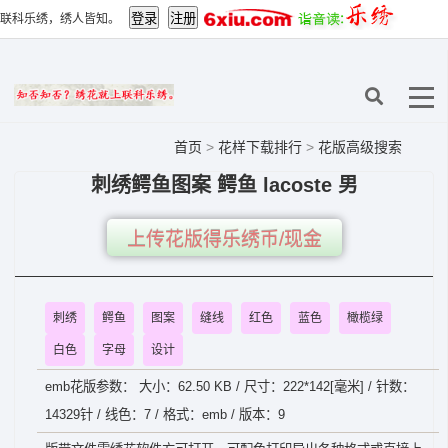
联科乐绣，绣人皆知。
首页
>
花样下载排行
>
花版高级搜索
刺绣鳄鱼图案 鳄鱼 lacoste 男
上传花版得乐绣币/现金
刺绣
鳄鱼
图案
缝线
红色
蓝色
橄榄绿
白色
字母
设计
emb花版参数： 大小：62.50 KB / 尺寸：222*142[毫米] / 针数：
14329针 / 线色：7 / 格式：emb / 版本：9