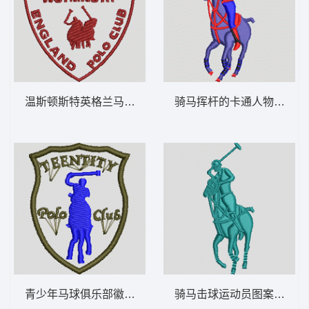
温斯顿斯特英格兰马球俱乐部徽章 保罗 骑马
骑马挥杆的卡通人物 保罗 骑马
青少年马球俱乐部徽章 保罗 骑马 polo 男
骑马击球运动员图案 保罗 骑马