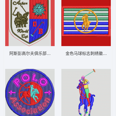
阿斯彭高尔夫俱乐部徽章 保罗 骑马 polo 男
金色马球标志刺绣徽章 保罗 骑