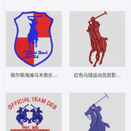
佩尔顿海滩马术俱乐部徽章 保罗 骑马 polo
红色马球运动员剪影 保罗 骑马