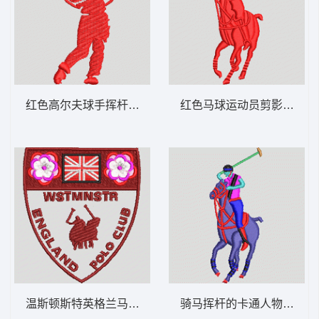
红色高尔夫球手挥杆剪影 保罗 骑马 polo 男
红色马球运动员剪影 保罗 骑马
温斯顿斯特英格兰马球俱乐部徽章 保罗 骑马
骑马挥杆的卡通人物 保罗 骑马