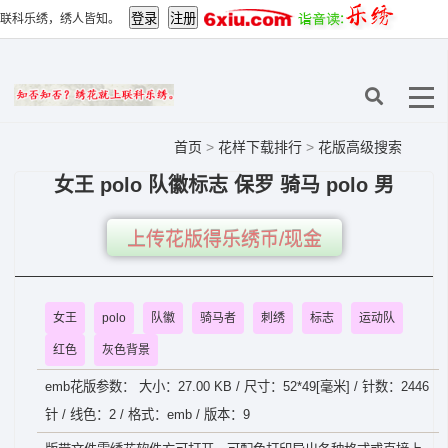
联科乐绣，绣人皆知。
首页
>
花样下载排行
>
花版高级搜索
女王 polo 队徽标志 保罗 骑马 polo 男
上传花版得乐绣币/现金
女王
polo
队徽
骑马者
刺绣
标志
运动队
红色
灰色背景
emb花版参数： 大小：27.00 KB / 尺寸：52*49[毫米] / 针数：2446
针 / 线色：2 / 格式：emb / 版本：9