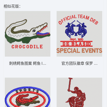
相似花版：
刺绣鳄鱼图案 鳄鱼 lacoste 男
官方团队徽章 保罗 骑马 pol