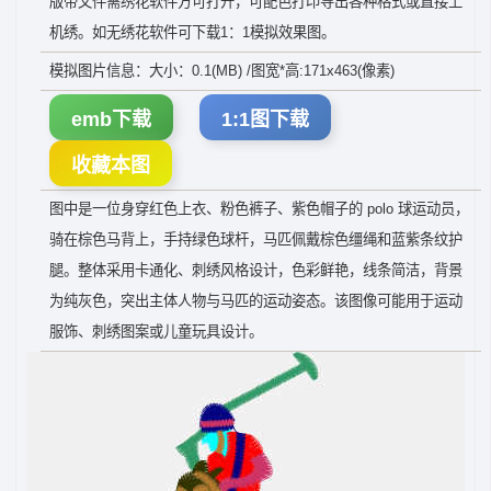
版带文件需绣花软件方可打开，可配色打印导出各种格式或直接上
机绣。如无绣花软件可下载1：1模拟效果图。
模拟图片信息：大小：0.1(MB) /图宽*高:171x463(像素)
emb下载
1:1图下载
收藏本图
图中是一位身穿红色上衣、粉色裤子、紫色帽子的 polo 球运动员，
骑在棕色马背上，手持绿色球杆，马匹佩戴棕色缰绳和蓝紫条纹护
腿。整体采用卡通化、刺绣风格设计，色彩鲜艳，线条简洁，背景
为纯灰色，突出主体人物与马匹的运动姿态。该图像可能用于运动
服饰、刺绣图案或儿童玩具设计。