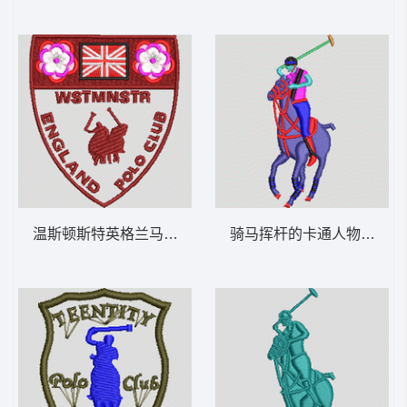
温斯顿斯特英格兰马球俱乐部徽章 保罗 骑马
骑马挥杆的卡通人物 保罗 骑马