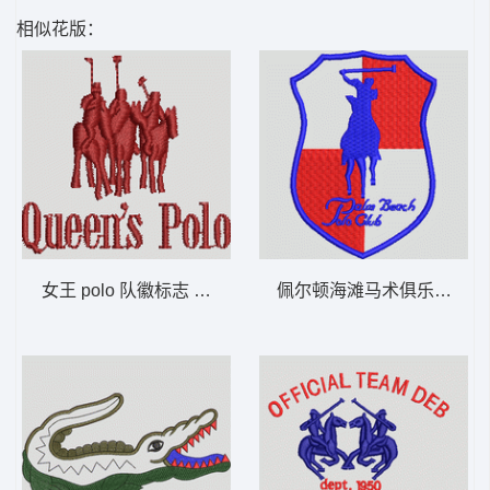
相似花版：
女王 polo 队徽标志 保罗 骑马 polo 男
佩尔顿海滩马术俱乐部徽章 保罗