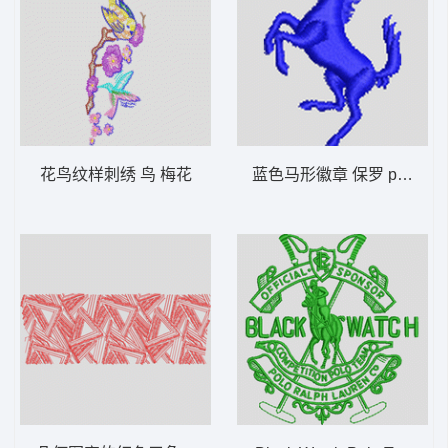
花鸟纹样刺绣 鸟 梅花
蓝色马形徽章 保罗 polo 骑