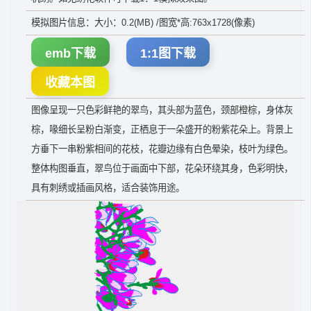
模拟图片信息：大小：0.2(MB) /图宽*高:763x1728(像素)
emb下载
1:1图下载
收藏本图
图像呈现一只色彩鲜艳的翠鸟，其头部为蓝色，颈部橙棕，身体灰
棕，喙细长呈粉白渐变，正栖息于一朵盛开的粉紫花朵上。背景上
方垂下一串粉紫相间的花枝，花瓣边缘有白色晕染，枝叶为绿色。
整体构图垂直，翠鸟位于画面中下部，花朵环绕其身，色彩明快，
具有刺绣或插画风格，适合装饰用途。