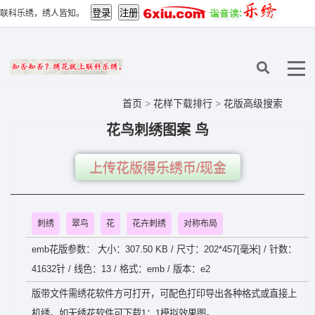
联科乐绣，绣人皆知。
首页
>
花样下载排行
>
花版高级搜索
花鸟刺绣图案 鸟
上传花版得乐绣币/现金
刺绣
翠鸟
花
花卉刺绣
对称布局
emb花版参数： 大小：307.50 KB / 尺寸：202*457[毫米] / 针数：
41632针 / 线色：13 / 格式：emb / 版本：e2
版带文件需绣花软件方可打开，可配色打印导出各种格式或直接上
机绣。如无绣花软件可下载1：1模拟效果图。