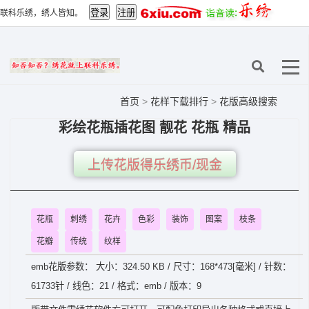
联科乐绣，绣人皆知。
首页
>
花样下载排行
>
花版高级搜索
彩绘花瓶插花图 靓花 花瓶 精品
上传花版得乐绣币/现金
花瓶
刺绣
花卉
色彩
装饰
图案
枝条
花瓣
传统
纹样
emb花版参数： 大小：324.50 KB / 尺寸：168*473[毫米] / 针数：
61733针 / 线色：21 / 格式：emb / 版本：9