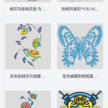
绣花鸟枝梅花图 鸟 树枝
刺绣风格的“YOU KING W
彩色刺绣花卉图案 靓花
蓝色蝴蝶刺绣图案 蝴蝶