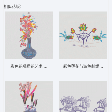
相似花版：
彩色花瓶插花艺术 靓花 花瓶 精品
彩色莲花与游鱼刺绣图案 鱼