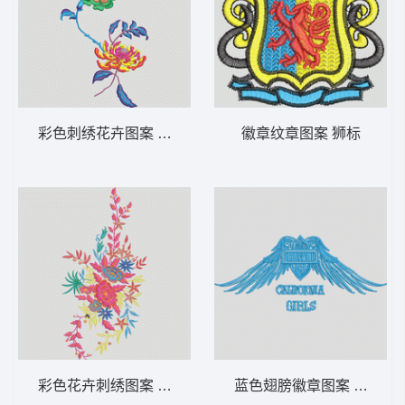
彩色刺绣花卉图案 靓花
徽章纹章图案 狮标
彩色花卉刺绣图案 靓花
蓝色翅膀徽章图案 翅膀