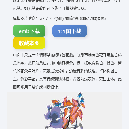
版带文件需绣花软件方可打开，可配色打印导出各种格式或直接上
机绣。如无绣花软件可下载1：1模拟效果图。
模拟图片信息：大小：0.2(MB) /图宽*高:636x1790(像素)
emb下载
1:1图下载
收藏本图
画面中央是一个装饰华丽的绿色花瓶，瓶身布满黄色花卉与蓝色藤
蔓图案，瓶口为黄色。瓶中插有枝条，枝上绽放着紫色、粉色、橙
色的花朵与叶片，花瓣层次分明，边缘有刺绣纹理。整体构图垂
直，色彩丰富，具有传统刺绣风格，背景为浅灰色，突出主体。此
图可能用于装饰或刺绣设计。