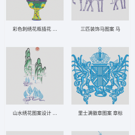
彩色刺绣花瓶插花 靓花 花瓶 精品
三匹装饰马图案 马
山水绣花图案设计 风景 山峰 山水画
里士满徽章图案 章标