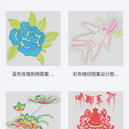
蓝色玫瑰刺绣图案 靓花
彩色缝纫图案设计图 鱼