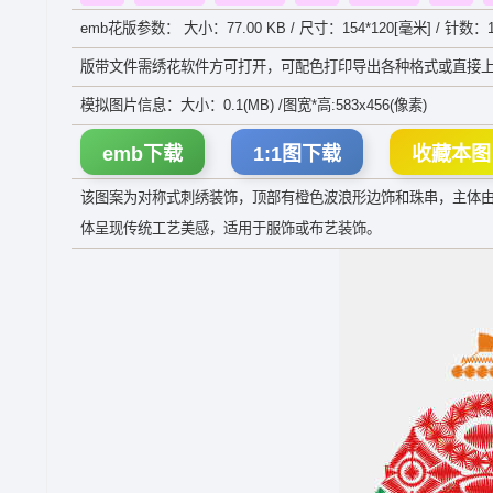
emb花版参数： 大小：77.00 KB / 尺寸：154*120[毫米] / 针数：1
版带文件需绣花软件方可打开，可配色打印导出各种格式或直接上
模拟图片信息：大小：0.1(MB) /图宽*高:583x456(像素)
emb下载
1:1图下载
收藏本图
该图案为对称式刺绣装饰，顶部有橙色波浪形边饰和珠串，主体
体呈现传统工艺美感，适用于服饰或布艺装饰。