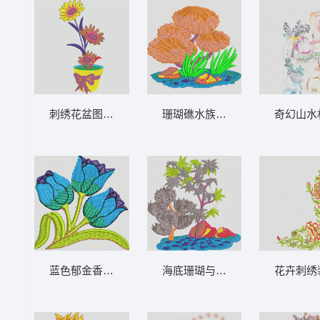
刺绣花盆图案 向日葵
珊瑚礁水族装饰图案 树
奇幻山水
蓝色郁金香刺绣图案 靓花
海底珊瑚与植物刺绣图 树
花卉刺绣