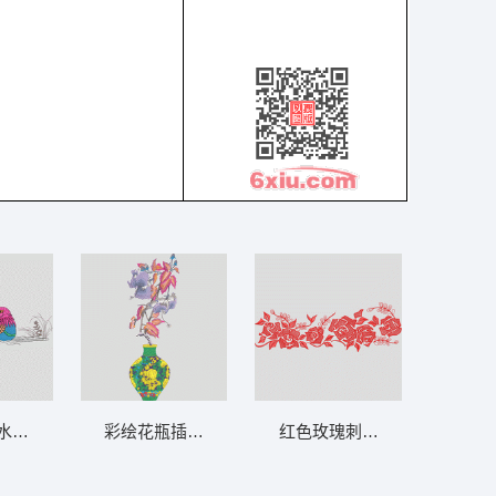
水鸟浮水图 鸳鸯
彩绘花瓶插花图 靓花 花瓶 精品
红色玫瑰刺绣图案 靓花