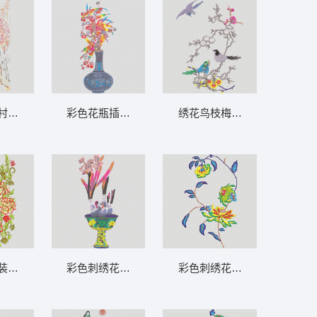
村落图 风景 亭台楼阁
彩色花瓶插花艺术 靓花 花瓶 精品
绣花鸟枝梅花图 鸟 树枝
装饰图案 靓花
彩色刺绣花瓶插花 靓花 花瓶 精品
彩色刺绣花卉图案 靓花