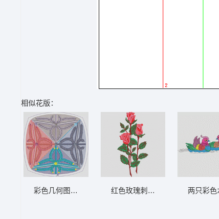
相似花版：
彩色几何图案设计图 抽象 古典 曲线
红色玫瑰刺绣图案 靓花
两只彩色