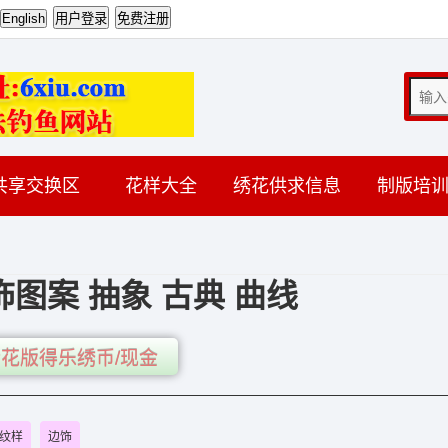
共享交换区
花样大全
绣花供求信息
制版培
图案 抽象 古典 曲线
花版得乐绣币/现金
纹样
边饰