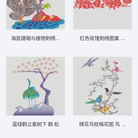
海底珊瑚与植物刺绣图 树
红色玫瑰刺绣图案 靓花
蓝绿鹤立紫树下 鹤 松
绣花鸟枝梅花图 鸟 树枝