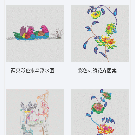
两只彩色水鸟浮水图 鸳鸯
彩色刺绣花卉图案 靓花