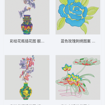
彩绘花瓶插花图 靓花 花瓶 精品
蓝色玫瑰刺绣图案 靓花