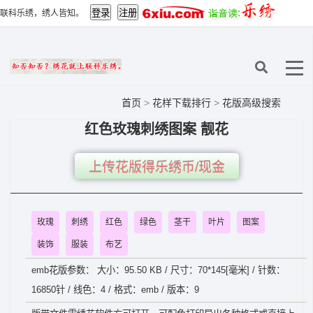
联科乐绣，绣人皆知。
首页
>
花样下载排行
>
花版高级搜索
红色玫瑰刺绣图案 靓花
上传花版得乐绣币/现金
玫瑰
刺绣
红色
绿色
茎干
叶片
图案
装饰
服装
布艺
emb花版参数： 大小：95.50 KB / 尺寸：70*145[毫米] / 针数：
16850针 / 线色：4 / 格式：emb / 版本：9