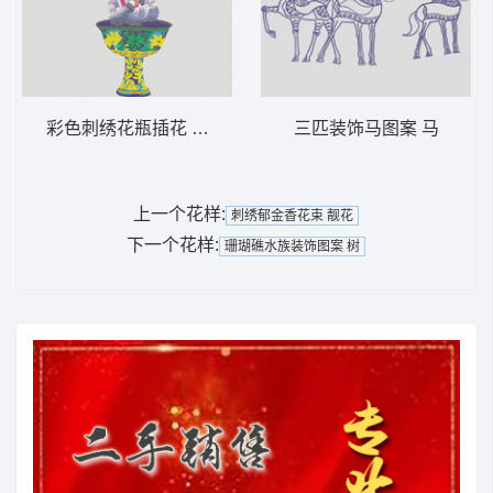
彩色刺绣花瓶插花 靓花 花瓶 精品
三匹装饰马图案 马
上一个花样:
刺绣郁金香花束 靓花
下一个花样:
珊瑚礁水族装饰图案 树