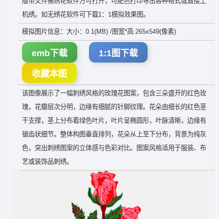
版带文件需绣花软件方可打开，可配色打印导出各种格式或直接上
机绣。如无绣花软件可下载1：1模拟效果图。
模拟图片信息：大小：0.1(MB) /图宽*高:265x549(像素)
emb下载
1:1图下载
收藏本图
该图像展示了一幅刺绣风格的玫瑰花图案，包含三朵盛开的红色玫
瑰，花瓣层次分明，边缘有细腻的针脚纹理。花朵由细长的红色茎
干支撑，茎上分布着绿色叶片，叶片呈椭圆形，叶脉清晰，边缘有
锯齿状细节。整体构图垂直排列，花朵从上至下分布，背景为纯灰
色，突出刺绣图案的立体感与色彩对比。图案风格适用于服装、布
艺或装饰品刺绣。