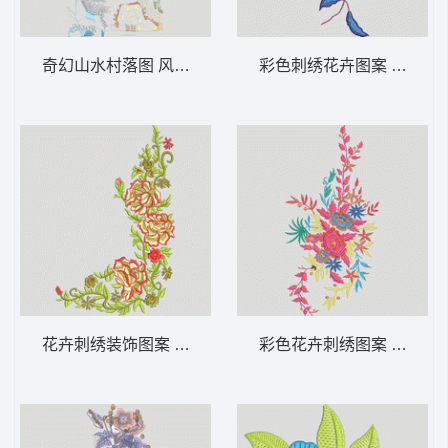
奇幻山水村落图 风景 亭台楼阁
彩色刺绣花卉图案 靓花
花卉刺绣装饰图案 靓花
彩色花卉刺绣图案 靓花