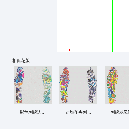
相似花版：
彩色刺绣边框装饰图案 鞋垫
对称花卉刺绣边框设计 鞋垫
刺绣龙凤