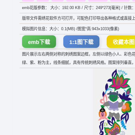
emb花版参数： 大小：192.00 KB / 尺寸：249*273[毫米] / 针数：
版带文件需绣花软件方可打开，可配色打印导出各种格式或直接上
模拟图片信息：大小：0.1(MB) /图宽*高:943x1033(像素)
emb下载
1:1图下载
收藏本图
图片展示左右两侧对称的刺绣图案边框，左侧以绿色小人、彩色
绿、紫、粉为主，线条细腻，具有传统刺绣风格。图案排列垂直