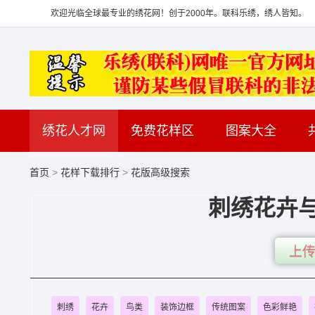
欢迎光临全球最专业的绣花网！创于2000年。联科乐绣，绣人皆知。
绣花人才网
免费花样区
图案大全
首页
>
花样下载排行
>
花版高级搜索
刺绣花卉与
上传
刺绣
花卉
鸟类
装饰边框
传统图案
色彩鲜艳