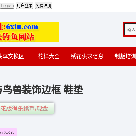
共享交换区
花样大全
绣花供求信息
制版培
鸟兽装饰边框 鞋垫
花版得乐绣币/现金
布艺装饰