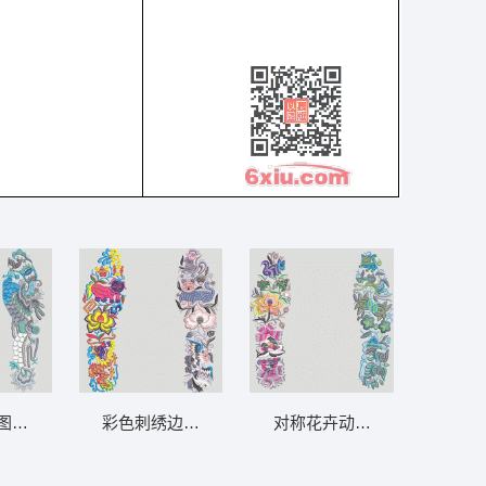
图案对比图 鞋垫
彩色刺绣边饰图案 鞋垫
对称花卉动物刺绣边框 鞋垫