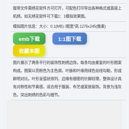
版带文件需绣花软件方可打开，可配色打印导出各种格式或直接上
机绣。如无绣花软件可下载1：1模拟效果图。
模拟图片信息：大小：0.1(MB) /图宽*高:1276x245(像素)
emb下载
1:1图下载
收藏本图
图片展示了两条平行的装饰性刺绣边饰，每条均由重复的叶形图案
构成。图案以亮粉色为主色调，叶脉和叶缘用绿色丝线勾勒，形成
鲜明对比。叶形呈弧状排列，边缘有细密的针脚纹理，整体设计具
有对称性和节奏感，适合用于服装、布艺或家居装饰。背景为浅灰
色，突出刺绣的色彩与细节。