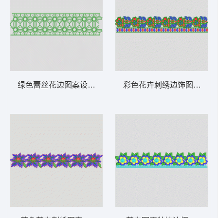
绿色蕾丝花边图案设计 条带状 水溶条码网布
彩色花卉刺绣边饰图案 条带