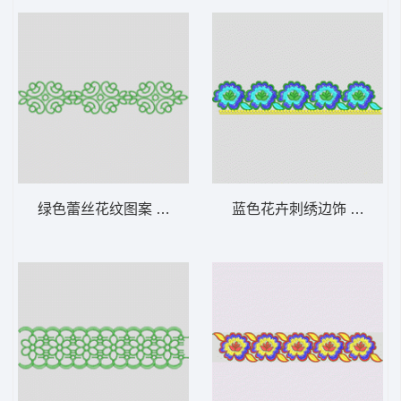
绿色蕾丝花纹图案 条带状 水溶条码网布花边
蓝色花卉刺绣边饰 条带状