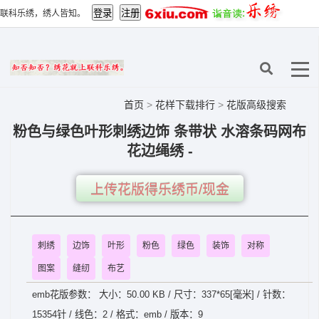
联科乐绣，绣人皆知。
首页
>
花样下载排行
>
花版高级搜索
粉色与绿色叶形刺绣边饰 条带状 水溶条码网布
花边绳绣 -
上传花版得乐绣币/现金
刺绣
边饰
叶形
粉色
绿色
装饰
对称
图案
缝纫
布艺
emb花版参数： 大小：50.00 KB / 尺寸：337*65[毫米] / 针数：
15354针 / 线色：2 / 格式：emb / 版本：9