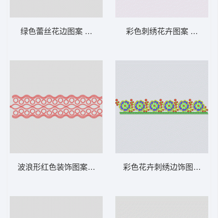
绿色蕾丝花边图案 条带状 水溶条码网布花边
彩色刺绣花卉图案 条带状
波浪形红色装饰图案 条带状 水溶条码网布花
彩色花卉刺绣边饰图案 条带