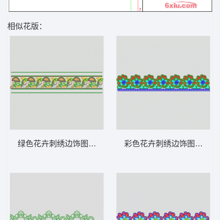
相似花版：
绿色花卉刺绣边饰图案 条带状 水溶条码网布
彩色花卉刺绣边饰图案 条带