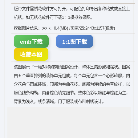
版带文件需绣花软件方可打开，可配色打印导出各种格式或直接上
机绣。如无绣花软件可下载1：1模拟效果图。
模拟图片信息：大小：0.4(MB) /图宽*高:2443x1157(像素)
emb下载
1:1图下载
收藏本图
该图展示了一幅对称的刺绣图案设计，整体呈扇形或裙摆状。图案
由五个垂直排列的装饰单元组成，每个单元包含一个心形轮廓，内
含花朵与圆点装饰，顶部为卷曲花枝。底部为连续的卷草纹样，以
粉色线条勾勒，内含棕色填充细节。整体色彩以粉红与棕红为主，
背景为浅灰，线条清晰，用于服装或布料刺绣设计。