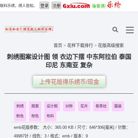
联科乐绣，绣人皆知。
首页
>
花样下载排行
>
花版高级搜索
刺绣图案设计图 领 衣边下摆 中东阿拉伯 泰国
印尼 东南亚 复杂
上传花版得乐绣币/现金
刺绣
图案
设计图
对称
花卉
卷草纹
服装
粉色
棕色
布料
emb花版参数： 大小：365.00 KB / 尺寸：646*306[毫米] / 针数：
49987针 / 线色：3 / 格式：emb / 版本：9