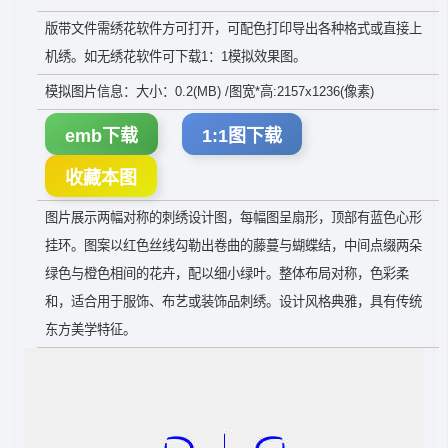
版带文件需绣花软件方可打开，可配色打印导出各种格式或直接上
机绣。如无绣花软件可下载1：1模拟效果图。
模拟图片信息：大小：0.2(MB) /图宽*高:2157x1236(像素)
emb下载
1:1图下载
收藏本图
图片展示两幅对称的刺绣设计图，每幅图呈扇形，顶部有蓝色心形
挂环。图案以红色丝线勾勒出卷曲的藤蔓与蝴蝶结，中间点缀两朵
绿色与橙色相间的花卉，配以细小绿叶。整体布局对称，色彩柔
和，适合用于服饰、布艺或装饰品刺绣。设计风格典雅，具有传统
东方美学特征。