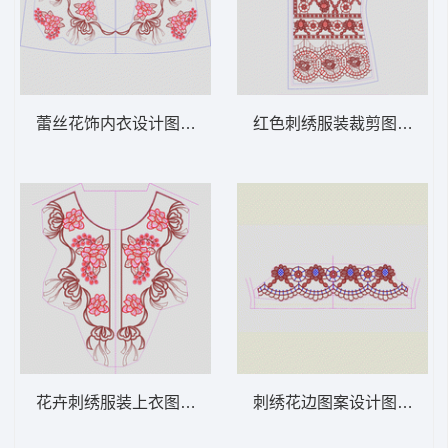
蕾丝花饰内衣设计图 领 衣边下摆 中东阿拉
红色刺绣服装裁剪图 领 衣
花卉刺绣服装上衣图案 领 衣边下摆 中东阿
刺绣花边图案设计图 领 衣