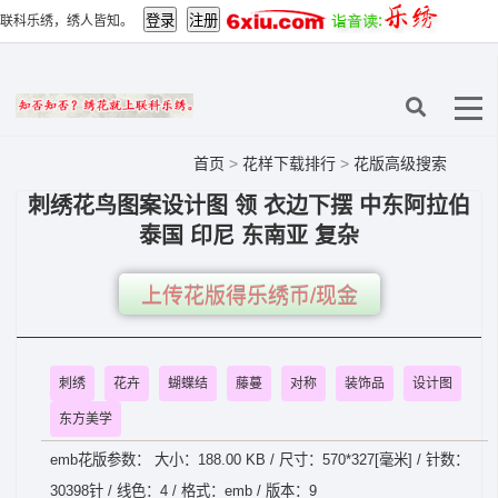
联科乐绣，绣人皆知。
首页
>
花样下载排行
>
花版高级搜索
刺绣花鸟图案设计图 领 衣边下摆 中东阿拉伯
泰国 印尼 东南亚 复杂
上传花版得乐绣币/现金
刺绣
花卉
蝴蝶结
藤蔓
对称
装饰品
设计图
东方美学
emb花版参数： 大小：188.00 KB / 尺寸：570*327[毫米] / 针数：
30398针 / 线色：4 / 格式：emb / 版本：9