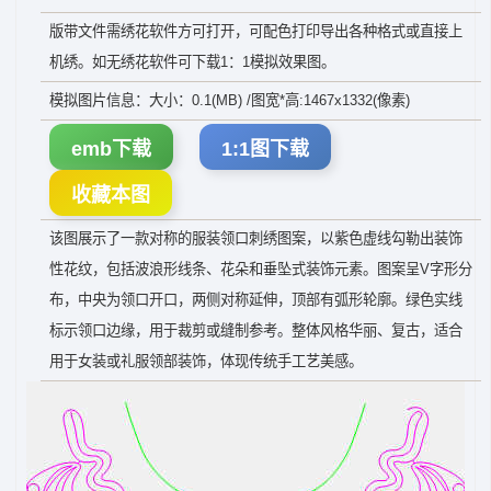
版带文件需绣花软件方可打开，可配色打印导出各种格式或直接上
机绣。如无绣花软件可下载1：1模拟效果图。
模拟图片信息：大小：0.1(MB) /图宽*高:1467x1332(像素)
emb下载
1:1图下载
收藏本图
该图展示了一款对称的服装领口刺绣图案，以紫色虚线勾勒出装饰
性花纹，包括波浪形线条、花朵和垂坠式装饰元素。图案呈V字形分
布，中央为领口开口，两侧对称延伸，顶部有弧形轮廓。绿色实线
标示领口边缘，用于裁剪或缝制参考。整体风格华丽、复古，适合
用于女装或礼服领部装饰，体现传统手工艺美感。