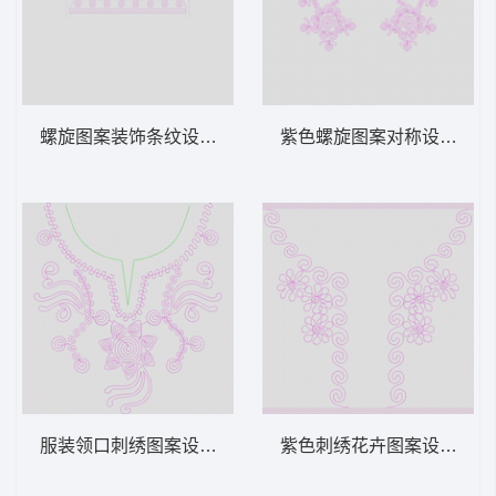
螺旋图案装饰条纹设计 绳绣 盘带 链目绣 特
紫色螺旋图案对称设计 绳绣 
服装领口刺绣图案设计 绳绣 盘带 链目绣 特
紫色刺绣花卉图案设计 绳绣 