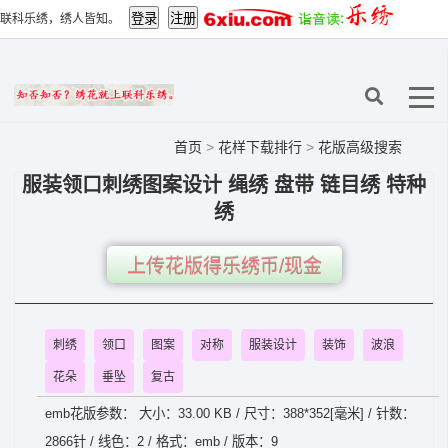
联科乐绣，绣人皆知。
首页
>
花样下载排行
>
花版高级搜索
服装领口刺绣图案设计 绳绣 盘带 链目绣 特种
绣
上传花版得乐绣币/现金
刺绣
领口
图案
对称
服装设计
装饰
波浪
花朵
垂坠
复古
emb花版参数： 大小：33.00 KB / 尺寸：388*352[毫米] / 针数：
2866针 / 线色：2 / 格式：emb / 版本：9