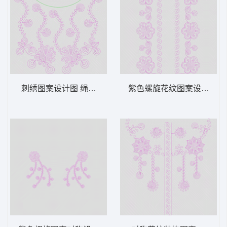
刺绣图案设计图 绳绣 盘带 链目绣 特种绣
紫色螺旋花纹图案设计 绳绣 