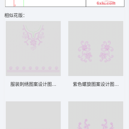
相似花版：
服装刺绣图案设计图 绳绣 盘带 链目绣 特种
紫色螺旋图案设计图 绳绣 盘