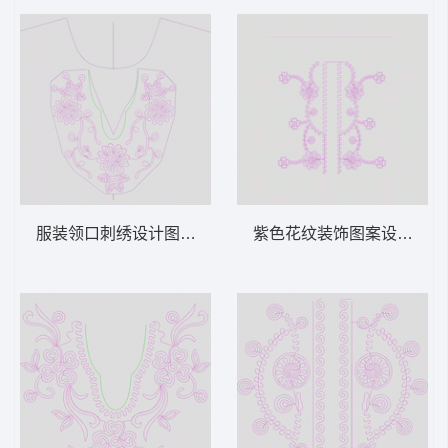
服装领口刺绣设计图 绳绣 盘带 链目绣 特种
紫色花纹装饰图案设计 绳绣 