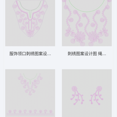
服饰领口刺绣图案设计图 绳绣 盘带 链目绣
刺绣图案设计图 绳绣 盘带