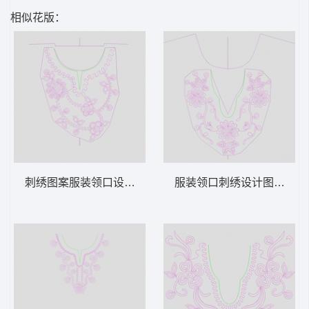
相似花版：
刺绣图案服装领口设计图 绳绣 盘带 链目绣
服装领口刺绣设计图 绳绣 盘