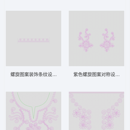
螺旋图案装饰条纹设计 绳绣 盘带 链目绣 特
紫色螺旋图案对称设计 绳绣 