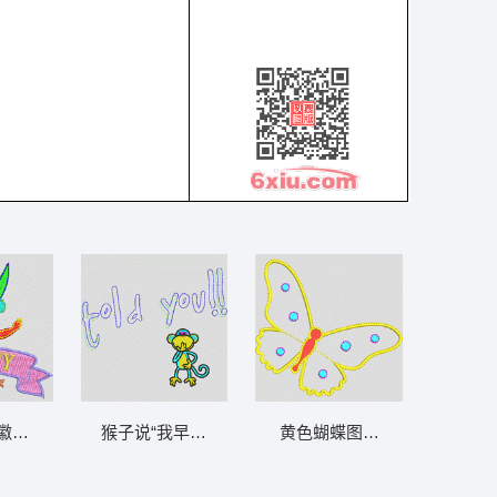
徽章设计 公主_卡通贴布
猴子说“我早就告诉你了！” 猴子_卡通贴布
黄色蝴蝶图案设计 蝴蝶_卡通