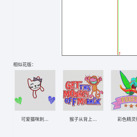
相似花版：
可爱猫咪刺绣图案 猫_卡通贴布
猴子从背上下来 猴子_卡通贴布
彩色精灵