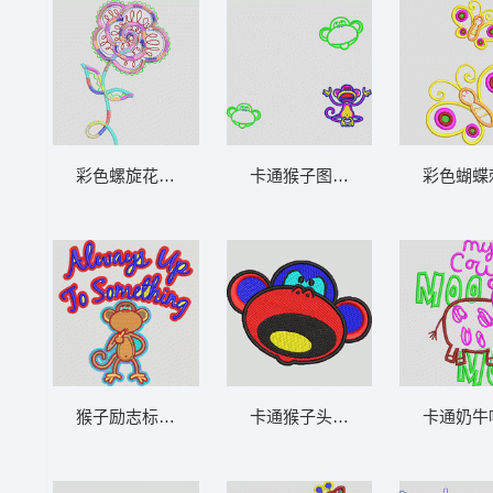
彩色螺旋花朵图案 童花_卡通贴布
卡通猴子图案设计 猴子_卡通贴
彩色蝴蝶
猴子励志标语刺绣 猴子_卡通贴布
卡通猴子头像刺绣 猴子_卡通贴
卡通奶牛