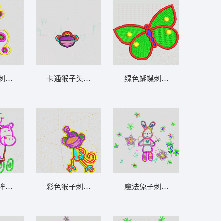
布
刺绣图案 蝴蝶_卡通贴布
卡通猴子头像设计图 猴子_卡通贴布
绿色蝴蝶刺绣图案 蝴蝶_卡通
布
哞哞图 牛_卡通贴布
彩色猴子刺绣星形图案 猴子_卡通贴布
魔法兔子刺绣图案 兔_卡通贴