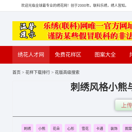
欢迎光临全球最专业的绣花网！创于2000年。联科乐绣，绣人皆知。
绣花人才网
免费花样区
图案大全
首页
>
花样下载排行
>
花版高级搜索
刺绣风格小熊
上传
刺绣
小熊
花朵
心形
雪花
卡通
装饰
图案