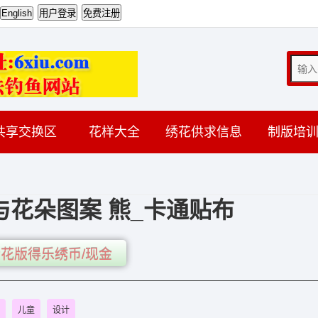
共享交换区
花样大全
绣花供求信息
制版培
与花朵图案 熊_卡通贴布
花版得乐绣币/现金
儿童
设计