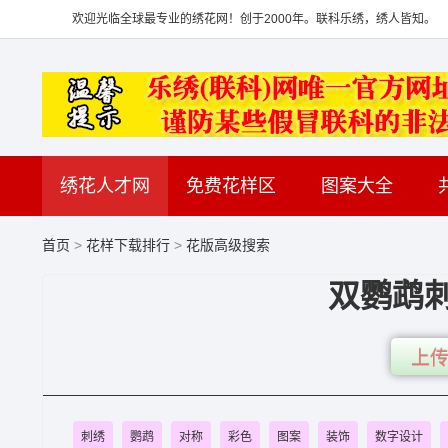
欢迎光临全球最专业的绣花网！创于2000年。联科乐绣，绣人皆知。
绣花人才网
免费花样区
图案大全
首页
>
花样下载排行
>
花版高级搜索
双鹦鹉
上传
刺绣
鹦鹉
对称
彩色
图案
装饰
数字设计