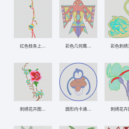
红色枝条上的彩色花朵 靓话
彩色几何鹰形图案 毛巾绣老鹰
彩色刺绣
刺绣花卉图案 靓花
圆形内卡通形象图案 毛巾绣卡通
刺绣花卉