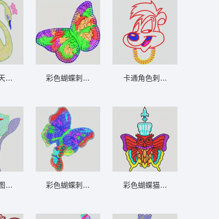
天鹅图案 毛巾绣天鹅
彩色蝴蝶刺绣图案 蝴蝶
卡通角色刺绣设计 兔子
迪斯尼
图案设计 花朵毛巾绣
彩色蝴蝶刺绣图案 蝴蝶
彩色蝴蝶猫头鹰徽章 猫头鹰