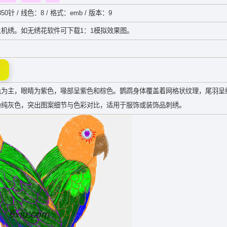
50针 / 线色：8 / 格式：emb / 版本：9
机绣。如无绣花软件可下载1：1模拟效果图。
色为主，眼睛为紫色，喙部呈紫色和棕色。鹦鹉身体覆盖着网格状纹理，尾羽呈
为纯灰色，突出图案细节与色彩对比，适用于服饰或装饰品刺绣。