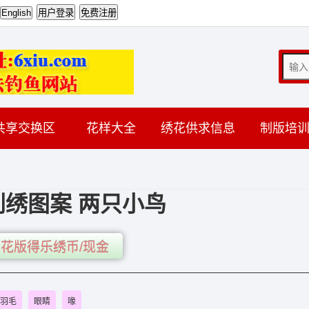
共享交换区
花样大全
绣花供求信息
制版培
刺绣图案 两只小鸟
花版得乐绣币/现金
羽毛
眼睛
喙