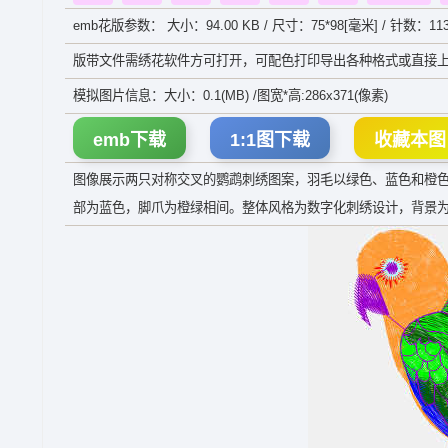
emb花版参数： 大小：94.00 KB / 尺寸：75*98[毫米] / 针数：113
版带文件需绣花软件方可打开，可配色打印导出各种格式或直接上
模拟图片信息：大小：0.1(MB) /图宽*高:286x371(像素)
emb下载
1:1图下载
收藏本图
图像展示两只对称交叉的鹦鹉刺绣图案，羽毛以绿色、蓝色和橙
部为蓝色，脚爪为橙绿相间。整体风格为数字化刺绣设计，背景