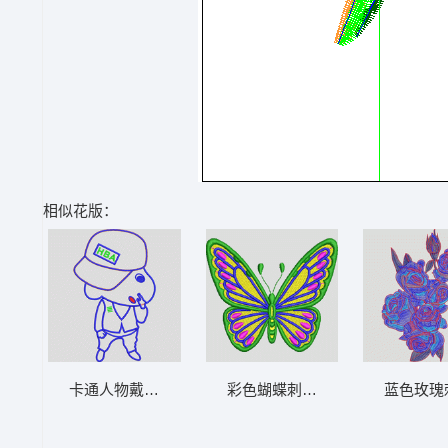
相似花版：
卡通人物戴帽比V手势 卡通蜡笔小新
彩色蝴蝶刺绣图案 蝴蝶
蓝色玫瑰