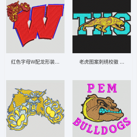
红色字母W配龙形装饰 虎 章仔标志布贴徽章
老虎图案刺