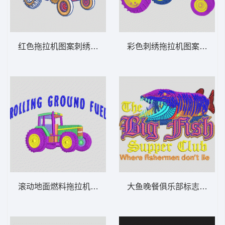
红色拖拉机图案刺绣 汽车 章仔标志布贴徽
彩色
滚动地面燃料拖拉机图案 汽车 章仔标志布
大鱼晚餐