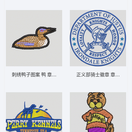
刺绣鸭子图案 鸭 章仔标志布贴徽章男
正义部骑士徽章 章仔标志