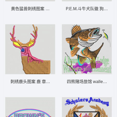
黄色猛兽刺绣图案 虎 章仔标志布贴徽章男
P.E.M.斗
刺绣鹿头图案 鹿 章仔标志布贴徽章男