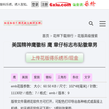
联科乐绣，绣人皆知。
首页
>
花样下载排行
>
花版高级搜索
美国精神鹰徽标 鹰 章仔标志布贴徽章男
上传花版得乐绣币/现金
鹰
美国
爱国
徽标
三角形
条纹
文字
emb花版参数： 大小：60.50 KB / 尺寸：102*48[毫米] / 针数：
11130针 / 线色：7 / 格式：emb / 版本：9
版带文件需绣花软件方可打开，可配色打印导出各种格式或直接上
机绣。如无绣花软件可下载1：1模拟效果图。