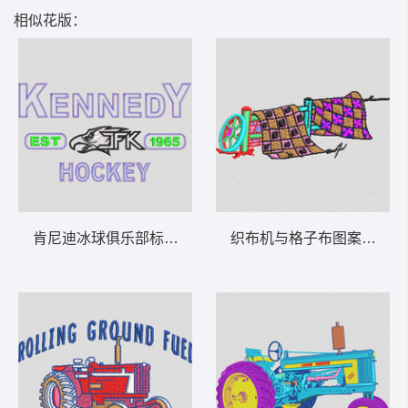
相似花版：
肯尼迪冰球俱乐部标志设计 章仔标志布贴徽
织布机与格子布图案 章仔