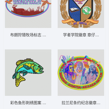
布朗狩猎牧场标志 鹿 章仔标志布贴徽章男
学者学院徽章 章仔标志布
彩色鱼形刺绣图案 鱼 章仔标志布贴徽章男
拉兰尼条约纪念徽章 章仔