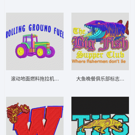
滚动地面燃料拖拉机图案 汽车 章仔标志布
大鱼晚餐