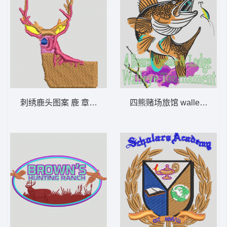
刺绣鹿头图案 鹿 章仔标志布贴徽章男