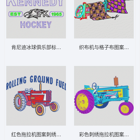
肯尼迪冰球俱乐部标志设计 章仔标志布贴徽
织布机与格子布图案 章仔
红色拖拉机图案刺绣 汽车 章仔标志布贴徽
彩色