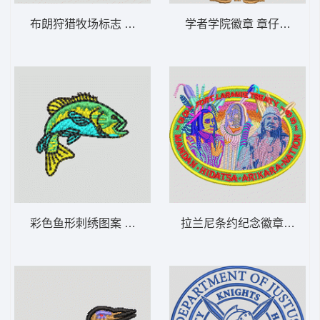
布朗狩猎牧场标志 鹿 章仔标志布贴徽章男
学者学院徽章 章仔标志布
彩色鱼形刺绣图案 鱼 章仔标志布贴徽章男
拉兰尼条约纪念徽章 章仔