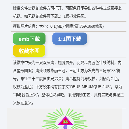
版带文件需绣花软件方可打开，可配色打印导出各种格式或直接上
机绣。如无绣花软件可下载1：1模拟效果图。
模拟图片信息：大小：0.1(MB) /图宽*高:759x868(像素)
emb下载
1:1图下载
收藏本图
该徽章中央为一只双头鹰，翅膀展开，羽翼以青蓝色针线绣制，内
含星形图案；鹰头顶戴华丽王冠，王冠上方为发光的三角形“33”符
号，象征三十三度自由兄弟会；鹰爪握持剑与权杖，剑柄为金色，
权杖为蓝色；下方绶带绣有拉丁文“DEUS MEUMQUE JUS”，意为
“神与我皆正义”。整体色彩鲜艳，采用刺绣工艺，具有宗教与神秘主
义象征意义。