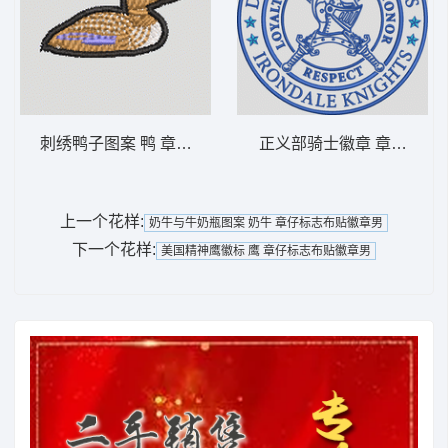
刺绣鸭子图案 鸭 章仔标志布贴徽章男
正义部骑士徽章 章仔标志
上一个花样:
奶牛与牛奶瓶图案 奶牛 章仔标志布贴徽章男
下一个花样:
美国精神鹰徽标 鹰 章仔标志布贴徽章男