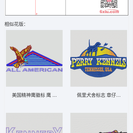
相似花版：
美国精神鹰徽标 鹰 章仔标志布贴徽章男
佩里犬舍标志 章仔标志布