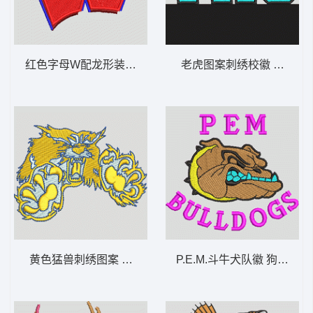
红色字母W配龙形装饰 虎 章仔标志布贴徽章
老虎图案刺
黄色猛兽刺绣图案 虎 章仔标志布贴徽章男
P.E.M.斗