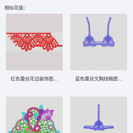
相似花版：
红色蕾丝花边装饰图案 水溶条码
蓝色蕾丝文胸线稿图 水溶