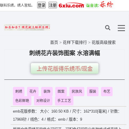
联科乐绣，绣人皆知。
首页
>
花样下载排行
>
花版高级搜索
刺绣花卉装饰图案 水溶满幅
上传花版得乐绣币/现金
刺绣
花卉
装饰
图案
民族风
服装
布艺
色彩鲜艳
对称设计
手工工艺
emb花版参数： 大小：160.50 KB / 尺寸：162*310[毫米] / 针数：
17969针 / 线色：4 / 格式：emb / 版本：9