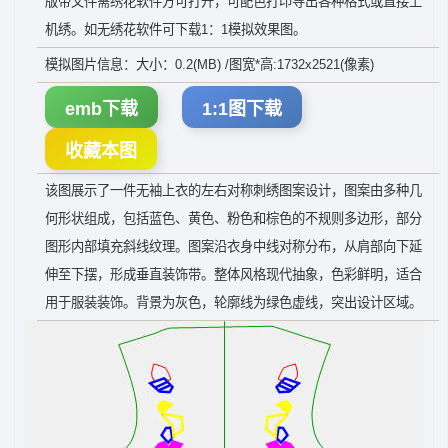
版带文件需绣花软件方可打开，可配色打印导出各种格式或直接上
机绣。如无绣花软件可下载1：1模拟效果图。
模拟图片信息：大小：0.2(MB) /图宽*高:1732x2521(像素)
emb下载
1:1图下载
收藏本图
该图展示了一件无袖上衣的左右对称刺绣图案设计，图案由多种几
何形状组成，包括蓝色、黄色、粉色和棕色的不规则多边形，部分
图形内部填充斜线纹理。图案沿衣身中线对称分布，从肩部向下延
伸至下摆，形成垂直装饰带。整体风格现代抽象，色彩鲜明，适合
用于服装装饰。背景为灰色，轮廓线为绿色虚线，突出设计区域。