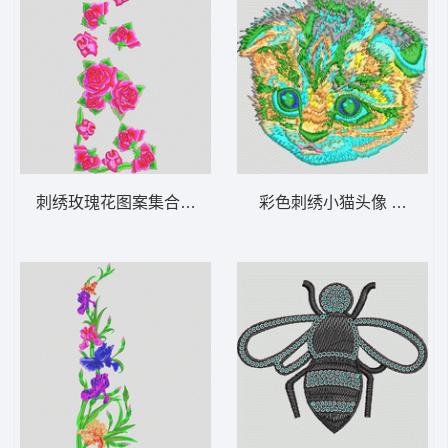
刺绣玫瑰花图案集合 靓花
彩色刺绣小猫头像 猫头