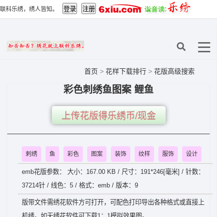
联科乐绣，绣人皆知。
首页
>
花样下载排行
>
花版高级搜索
彩色刺绣鱼图案 鲤鱼
上传花版得乐绣币/现金
刺绣
鱼
彩色
图案
装饰
纹样
服饰
设计
emb花版参数： 大小：167.00 KB / 尺寸：191*246[毫米] / 针数：
37214针 / 线色：5 / 格式：emb / 版本：9
版带文件需绣花软件方可打开，可配色打印导出各种格式或直接上
机绣。如无绣花软件可下载1：1模拟效果图。