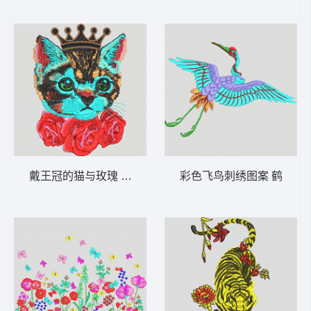
戴王冠的猫与玫瑰 猫 皇冠
彩色飞鸟刺绣图案 鹤