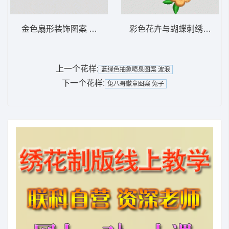
金色扇形装饰图案 靓花
彩色花卉与蝴蝶刺绣图案 
上一个花样:
蓝绿色抽象喷泉图案 波浪
下一个花样:
兔八哥徽章图案 兔子