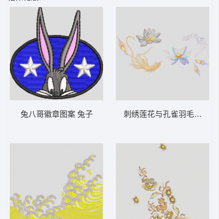
兔八哥徽章图案 兔子
刺绣莲花与孔雀羽毛图案 靓