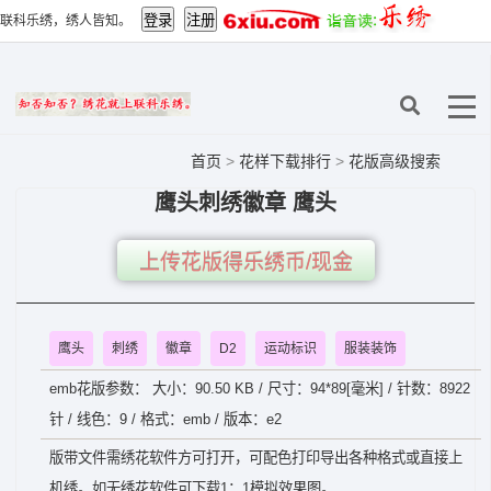
联科乐绣，绣人皆知。
首页
>
花样下载排行
>
花版高级搜索
鹰头刺绣徽章 鹰头
上传花版得乐绣币/现金
鹰头
刺绣
徽章
D2
运动标识
服装装饰
emb花版参数： 大小：90.50 KB / 尺寸：94*89[毫米] / 针数：8922
针 / 线色：9 / 格式：emb / 版本：e2
版带文件需绣花软件方可打开，可配色打印导出各种格式或直接上
机绣。如无绣花软件可下载1：1模拟效果图。