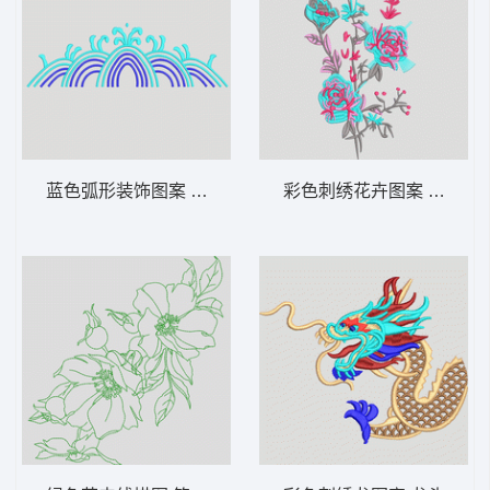
蓝色弧形装饰图案 波浪
彩色刺绣花卉图案 靓花