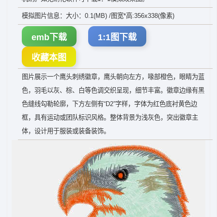
模拟图片信息：大小：0.1(MB) /图宽*高:356x338(像素)
emb下载
1:1图下载
收藏本图
图片展示一个鹰头刺绣徽章，鹰头朝向左方，喙部橙色，眼睛为蓝
色，羽毛以灰、棕、白等色调交织呈现，细节丰富。徽章边缘有黑
色缝线勾勒轮廓，下方左侧有“D2”字样，字体为红色底衬黄色边
框，具有运动或团队标识风格。整体背景为浅灰色，突出徽章主
体，设计用于服装或装备装饰。