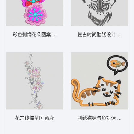
彩色刺绣花朵图案 简单花
复古时尚骷髅设计 骷髅
花卉线描草图 靓花
刺绣猫咪与鱼对话 猫鱼