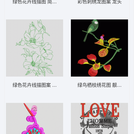
绿色花卉线描图 简笔花
彩色刺绣龙图案 龙头
绿色花卉线描图案 简笔花
绿鸟栖枝绣花图 靓花 鸟