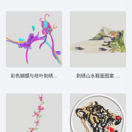
彩色蝴蝶与枝叶刺绣图案 汉服
刺绣山水鞋面图案 风景鞋