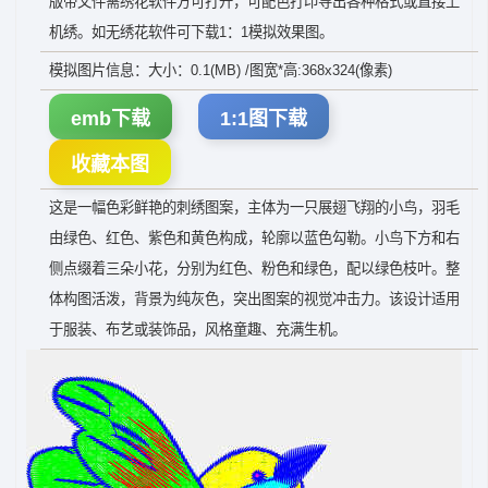
版带文件需绣花软件方可打开，可配色打印导出各种格式或直接上
机绣。如无绣花软件可下载1：1模拟效果图。
模拟图片信息：大小：0.1(MB) /图宽*高:368x324(像素)
emb下载
1:1图下载
收藏本图
这是一幅色彩鲜艳的刺绣图案，主体为一只展翅飞翔的小鸟，羽毛
由绿色、红色、紫色和黄色构成，轮廓以蓝色勾勒。小鸟下方和右
侧点缀着三朵小花，分别为红色、粉色和绿色，配以绿色枝叶。整
体构图活泼，背景为纯灰色，突出图案的视觉冲击力。该设计适用
于服装、布艺或装饰品，风格童趣、充满生机。