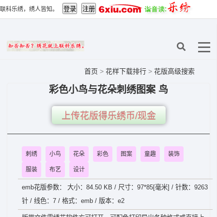
联科乐绣，绣人皆知。
首页
>
花样下载排行
>
花版高级搜索
彩色小鸟与花朵刺绣图案 鸟
上传花版得乐绣币/现金
刺绣
小鸟
花朵
彩色
图案
童趣
装饰
服装
布艺
设计
emb花版参数： 大小：84.50 KB / 尺寸：97*85[毫米] / 针数：9263
针 / 线色：7 / 格式：emb / 版本：e2