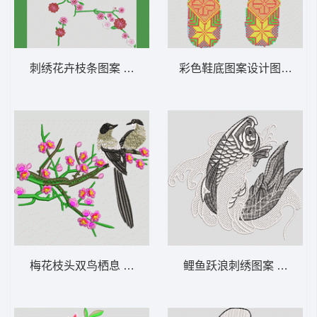
刺绣花卉枝条图案 梅花
彩色鞋底图案设计图 鞋垫
梅花枝头双鸟栖息 鸟 喜鹊
鲤鱼跃浪刺绣图案 鲤鱼