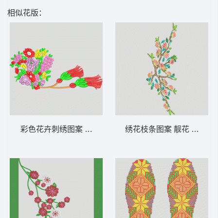
相似花版：
彩色花卉刺绣图案 汉服
绣花枝条图案 靓花 旗袍