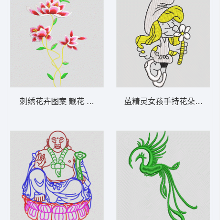
刺绣花卉图案 靓花 旗袍
蓝精灵女孩手持花朵 蓝精