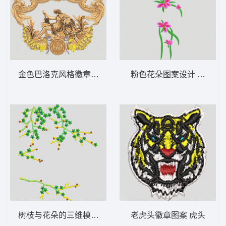
金色巴洛克风格徽章图案 人物 希腊 神话 丘
粉色花朵图案设计 靓花 旗
树枝与花朵的三维模型 树花
老虎头徽章图案 虎头