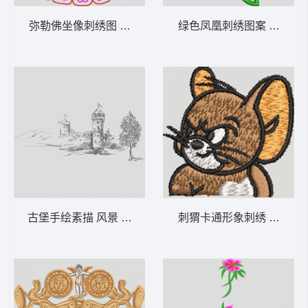
弥勒佛坐像刺绣图 佛人物
绿色凤凰刺绣图案 凤凰
古堡手绘素描 风景 简笔画
刺猬卡通形象刺绣 老鼠