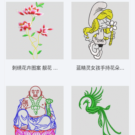
刺绣花卉图案 靓花 旗袍
蓝精灵女孩手持花朵 蓝精