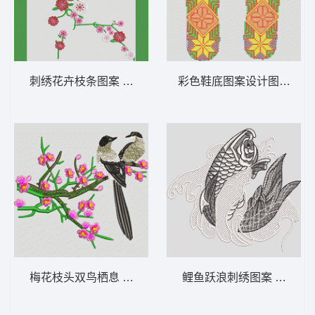
刺绣花卉枝条图案 梅花
彩色鞋底图案设计图 鞋垫
梅花枝头双鸟栖息 鸟 喜鹊
鲤鱼跃浪刺绣图案 鲤鱼