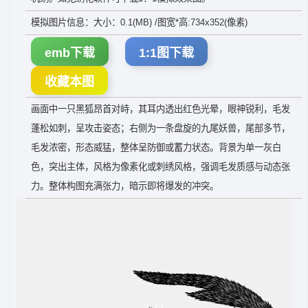
模拟图片信息：大小：0.1(MB) /图宽*高:734x352(像素)
emb下载
1:1图下载
收藏本图
画面中一只黑狐昂首对峙，其耳内透出红色光晕，眼神锐利，毛发
蓬松如刺，呈攻击姿态；右侧为一条盘旋的九尾妖兽，尾部多节，
毛发浓密，形态威猛，整体呈防御或蓄力状态。背景为单一灰白
色，突出主体，风格为像素化或刺绣风格，强调毛发质感与动态张
力。整体构图充满张力，暗示即将爆发的冲突。