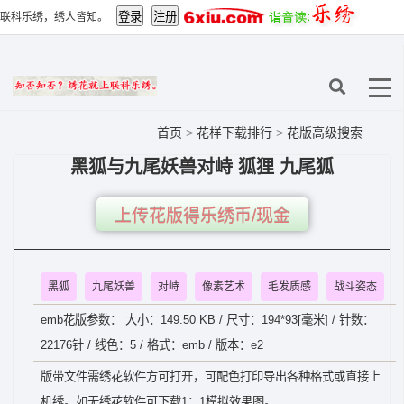
联科乐绣，绣人皆知。
首页
>
花样下载排行
>
花版高级搜索
黑狐与九尾妖兽对峙 狐狸 九尾狐
上传花版得乐绣币/现金
黑狐
九尾妖兽
对峙
像素艺术
毛发质感
战斗姿态
emb花版参数： 大小：149.50 KB / 尺寸：194*93[毫米] / 针数：
22176针 / 线色：5 / 格式：emb / 版本：e2
版带文件需绣花软件方可打开，可配色打印导出各种格式或直接上
机绣。如无绣花软件可下载1：1模拟效果图。