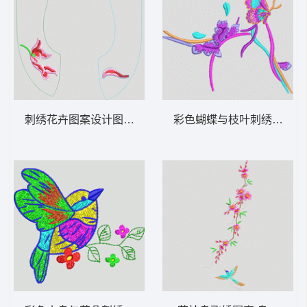
刺绣花卉图案设计图 领
彩色蝴蝶与枝叶刺绣图案 