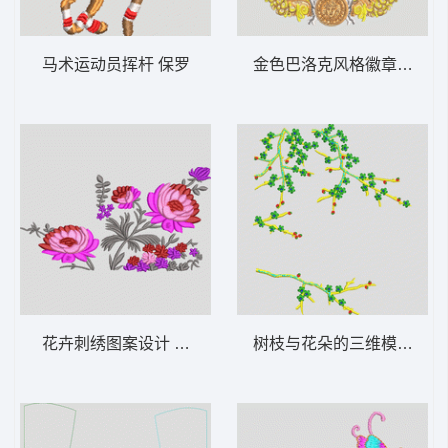
马术运动员挥杆 保罗
金色巴洛克风格徽章图案 人物
花卉刺绣图案设计 靓花
树枝与花朵的三维模型 树