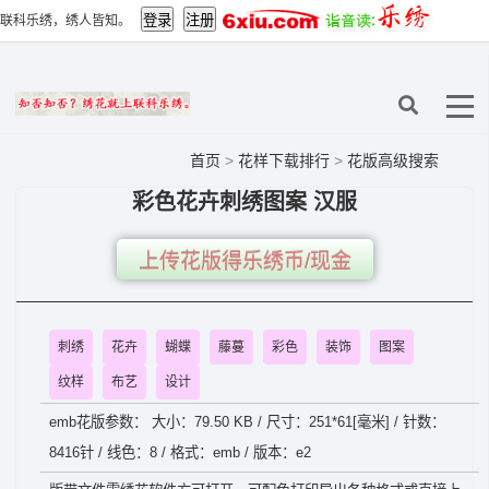
联科乐绣，绣人皆知。
首页
>
花样下载排行
>
花版高级搜索
彩色花卉刺绣图案 汉服
上传花版得乐绣币/现金
刺绣
花卉
蝴蝶
藤蔓
彩色
装饰
图案
纹样
布艺
设计
emb花版参数： 大小：79.50 KB / 尺寸：251*61[毫米] / 针数：
8416针 / 线色：8 / 格式：emb / 版本：e2