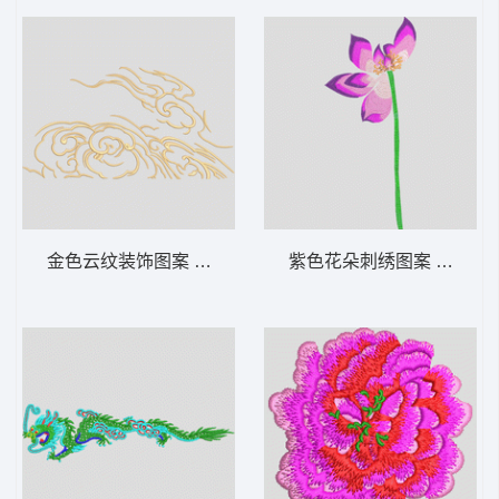
金色云纹装饰图案 汉服 云
紫色花朵刺绣图案 汉服 荷