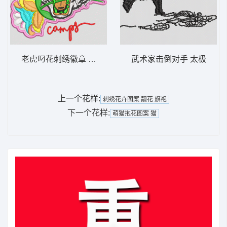
老虎叼花刺绣徽章 虎头
武术家击倒对手 太极
上一个花样:
刺绣花卉图案 靓花 旗袍
下一个花样:
萌猫抱花图案 猫