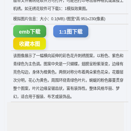
版带文件需绣花软件方可打开，可配色打印导出各种格式或直接上
机绣。如无绣花软件可下载1：1模拟效果图。
模拟图片信息：大小：0.1(MB) /图宽*高:951x230(像素)
emb下载
1:1图下载
收藏本图
该图像展示了一幅横向延伸的彩色花卉刺绣图案，以粉色、紫色和
青绿色为主色调。图案中央是一只蝴蝶，翅膀呈粉紫渐变，边缘有
亮色勾边，身体为橙黄色。两侧对称分布着两朵紫色花朵，花瓣层
次分明，花心为黄色，周围环绕青绿色叶片。蜿蜒的粉色藤蔓贯穿
整个图案，叶片边缘呈锯齿状，富有装饰性。整体风格华丽、梦
幻，适合用于服装、布艺或装饰品。