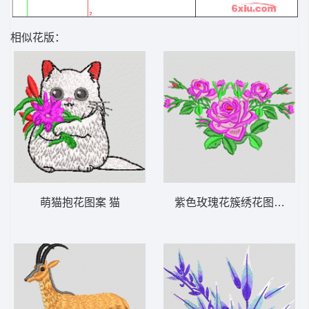
相似花版：
萌猫抱花图案 猫
紫色玫瑰花簇绣花图案 靓