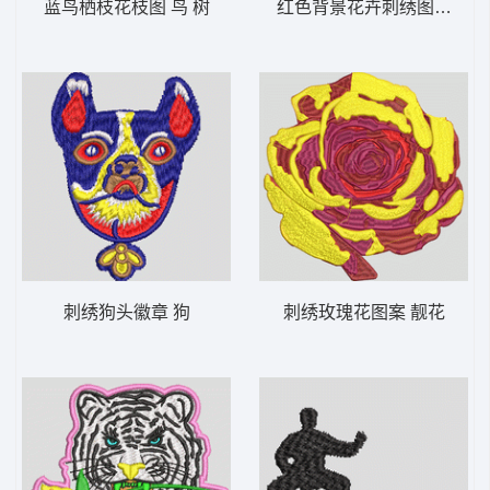
蓝鸟栖枝花枝图 鸟 树
红色背景花卉刺绣图案 鞋
刺绣狗头徽章 狗
刺绣玫瑰花图案 靓花