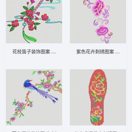
花枝笛子装饰图案 汉服
紫色花卉刺绣图案 汉服