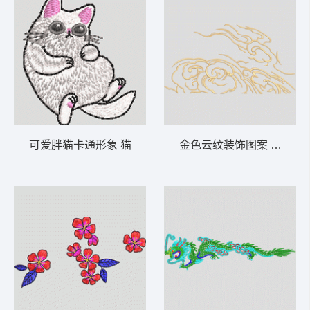
可爱胖猫卡通形象 猫
金色云纹装饰图案 汉服 云