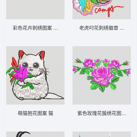
彩色花卉刺绣图案 汉服
老虎叼花刺绣徽章 虎头
萌猫抱花图案 猫
紫色玫瑰花簇绣花图案 靓