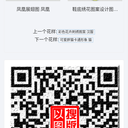
凤凰展翅图 凤凰
鞋底绣花图案设计图 鞋垫
上一个花样:
彩色花卉刺绣图案 汉服
下一个花样:
可爱胖猫卡通形象 猫