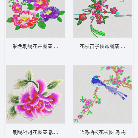
彩色刺绣花卉图案 靓花
花枝笛子装饰图案 汉服
刺绣牡丹花图案 靓花 旗袍
蓝鸟栖枝花枝图 鸟 树