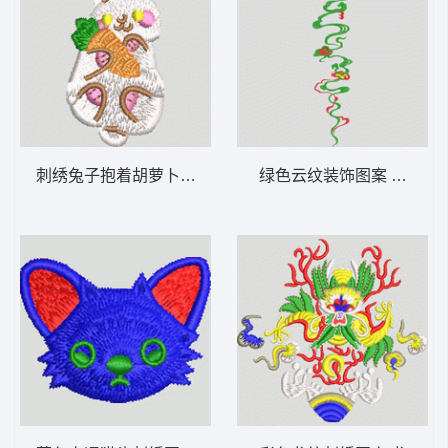
刺绣兔子抱着胡萝卜 猫
绿色云纹装饰图案 汉服