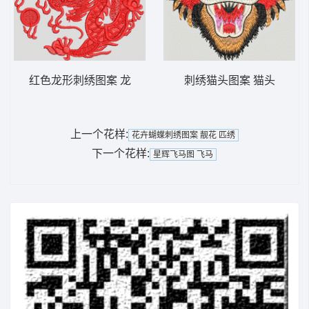
红色龙形刺绣图案 龙
刺绣猫头图案 猫头
上一个花样:
花卉蝴蝶刺绣图案 靓花 匹绣
下一个花样:
星辉飞马图 飞马