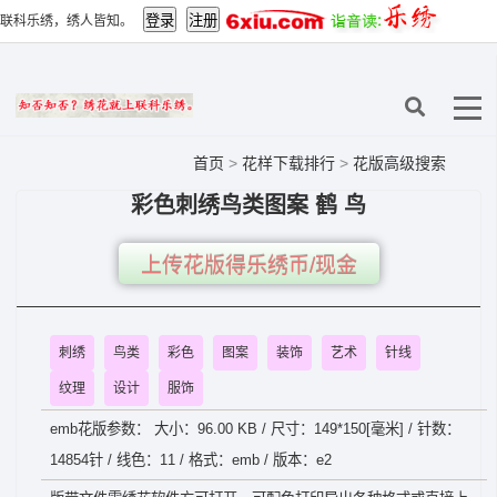
联科乐绣，绣人皆知。
首页
>
花样下载排行
>
花版高级搜索
彩色刺绣鸟类图案 鹤 鸟
上传花版得乐绣币/现金
刺绣
鸟类
彩色
图案
装饰
艺术
针线
纹理
设计
服饰
emb花版参数： 大小：96.00 KB / 尺寸：149*150[毫米] / 针数：
14854针 / 线色：11 / 格式：emb / 版本：e2