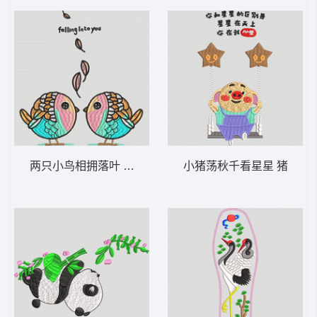
两只小鸟相拥落叶 鸟 对嘴鸟
小猪荡秋千看星星 猪