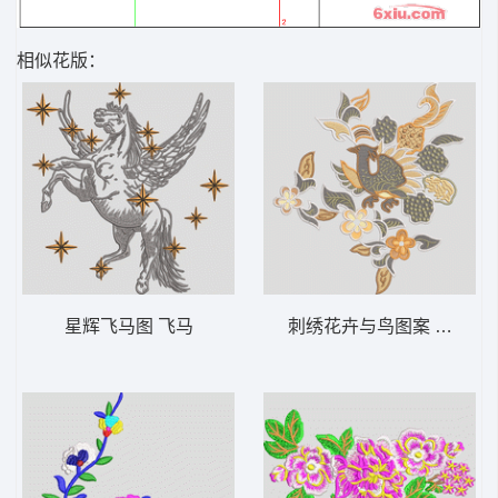
相似花版：
星辉飞马图 飞马
刺绣花卉与鸟图案 抽象 鸟