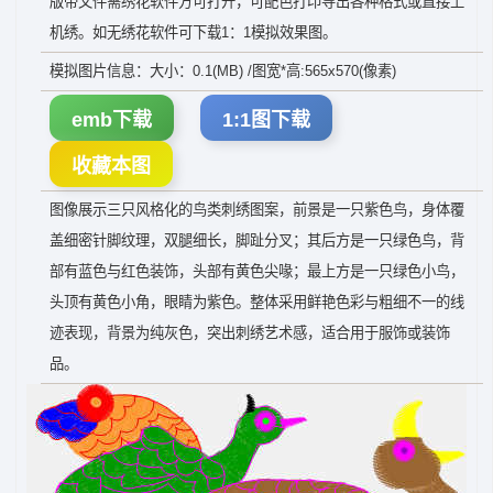
版带文件需绣花软件方可打开，可配色打印导出各种格式或直接上
机绣。如无绣花软件可下载1：1模拟效果图。
模拟图片信息：大小：0.1(MB) /图宽*高:565x570(像素)
emb下载
1:1图下载
收藏本图
图像展示三只风格化的鸟类刺绣图案，前景是一只紫色鸟，身体覆
盖细密针脚纹理，双腿细长，脚趾分叉；其后方是一只绿色鸟，背
部有蓝色与红色装饰，头部有黄色尖喙；最上方是一只绿色小鸟，
头顶有黄色小角，眼睛为紫色。整体采用鲜艳色彩与粗细不一的线
迹表现，背景为纯灰色，突出刺绣艺术感，适合用于服饰或装饰
品。