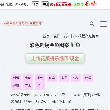
联科乐绣，绣人皆知。
首页
>
花样下载排行
>
花版高级搜索
彩色刺绣金鱼图案 鲤鱼
上传花版得乐绣币/现金
刺绣
金鱼
彩色
图案
卡通
装饰
纹样
缝纫
艺术
设计
emb花版参数： 大小：170.50 KB / 尺寸：154*181[毫米] / 针数：
29293针 / 线色：8 / 格式：emb / 版本：e2