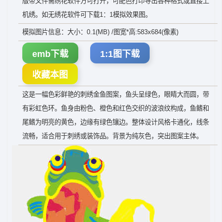
版带文件需绣花软件方可打开，可配色打印导出各种格式或直接上
机绣。如无绣花软件可下载1：1模拟效果图。
模拟图片信息：大小：0.1(MB) /图宽*高:583x684(像素)
emb下载
1:1图下载
收藏本图
这是一幅色彩鲜艳的刺绣金鱼图案，鱼头呈绿色，眼睛大而圆，带
有彩虹色环。鱼身由粉色、橙色和红色交织的波浪纹构成，鱼鳍和
尾鳍为明亮的黄色，边缘有绿色镶边。整体设计风格卡通化，线条
流畅，适合用于刺绣或装饰品。背景为纯灰色，突出图案主体。