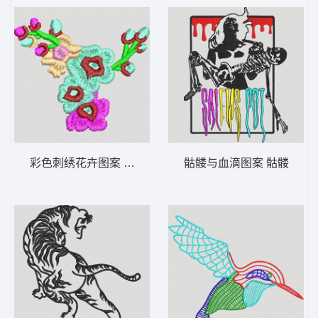
彩色刺绣花卉图案 简单花
骷髅与血滴图案 骷髅