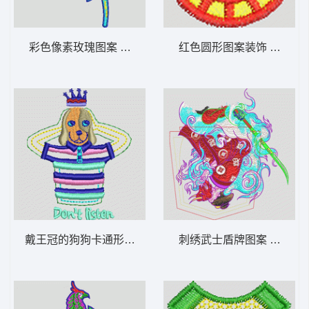
彩色像素玫瑰图案 靓花
红色圆形图案装饰 男装 章
戴王冠的狗狗卡通形象 狗头
刺绣武士盾牌图案 口袋