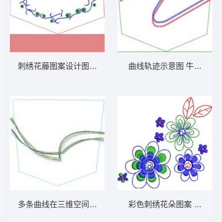
刺绣花藤图案设计图 裤袋图案图案_牛仔口袋
曲线轨迹示意图 牛仔裤_
多条曲线在三维空间中交织 牛仔裤后袋图案
彩色刺绣花朵图案 花朵图