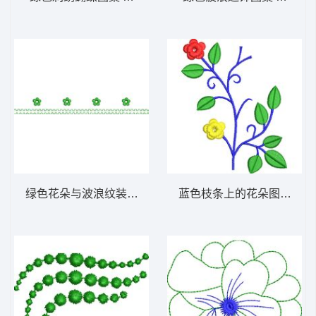
绿色花朵与波浪纹装饰图案 免费小花系列5千
蓝色枝条上的花朵图案 免