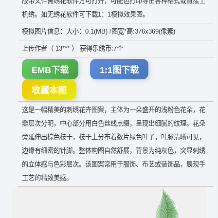
版带文件需绣花软件方可打开，可配色打印导出各种格式或直接上
机绣。如无绣花软件可下载1：1模拟效果图。
模拟图片信息：大小：0.1(MB) /图宽*高:376x369(像素)
上传作者（ 13*** ） 获得乐绣币:7个
EMB下载
1:1图下载
收藏本图
这是一幅精美的刺绣花卉图案，主体为一朵盛开的浅粉色花朵，花
瓣层次分明，中心部分用白色丝线点缀，呈现出细腻的纹理。花朵
旁延伸出棕色枝干，枝干上分布着数片绿色叶子，叶脉清晰可见，
边缘有细密的针脚。整体构图自然舒展，背景为纯灰色，突显刺绣
的立体感与色彩层次。该图案常用于服饰、布艺或装饰品，展现手
工艺的精致美感。