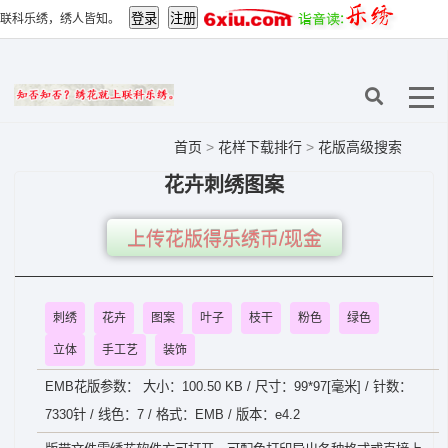
联科乐绣，绣人皆知。
首页
>
花样下载排行
>
花版高级搜索
花卉刺绣图案
上传花版得乐绣币/现金
刺绣
花卉
图案
叶子
枝干
粉色
绿色
立体
手工艺
装饰
EMB花版参数： 大小：100.50 KB / 尺寸：99*97[毫米] / 针数：
7330针 / 线色：7 / 格式：EMB / 版本：e4.2