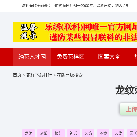
欢迎光临全球最专业的绣花网！创于2000年。联科乐绣，绣人皆知。
绣花人才网
免费花样区
图案大全
首页
>
花样下载排行
>
花版高级搜索
龙纹
上传
龙纹
刺绣
银红
神话
装饰
图案
云纹
圆形