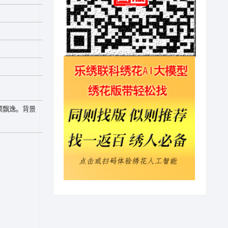
须飘逸。背景