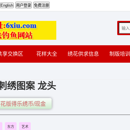
共享交换区
花样大全
绣花供求信息
制版培
刺绣图案 龙头
花版得乐绣币/现金
东方
艺术