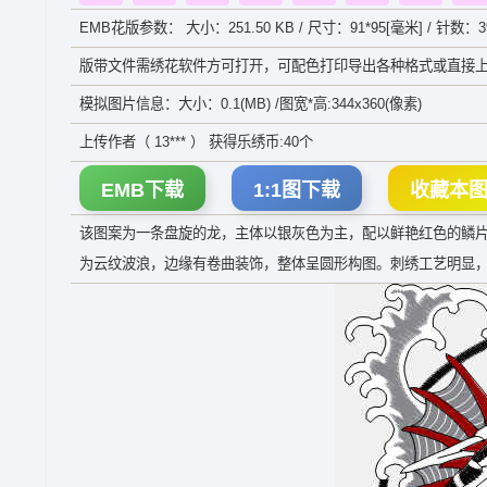
EMB花版参数： 大小：251.50 KB / 尺寸：91*95[毫米] / 针数：39
版带文件需绣花软件方可打开，可配色打印导出各种格式或直接上
模拟图片信息：大小：0.1(MB) /图宽*高:344x360(像素)
上传作者（ 13*** ） 获得乐绣币:40个
EMB下载
1:1图下载
收藏本
该图案为一条盘旋的龙，主体以银灰色为主，配以鲜艳红色的鳞
为云纹波浪，边缘有卷曲装饰，整体呈圆形构图。刺绣工艺明显