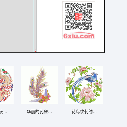
设计 团龙
华丽的孔雀羽毛刺绣
花鸟纹刺绣图案 牡丹花 长尾