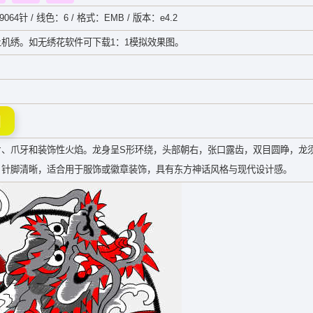
064针 / 线色：6 / 格式：EMB / 版本：e4.2
机绣。如无绣花软件可下载1：1模拟效果图。
图
片、爪牙和装饰性火焰。龙身呈S形环绕，头部朝右，张口露齿，双目圆睁，龙
，针脚清晰，适合用于服饰或徽章装饰，具有东方神话风格与现代设计感。