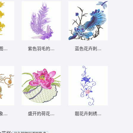
图案 降龙
紫色羽毛的优雅展示 凤凰
蓝色花卉刺绣 蜻蜓 荷叶
象征意义 九龙壁
盛开的荷花刺绣图案
靓花卉刺绣图案