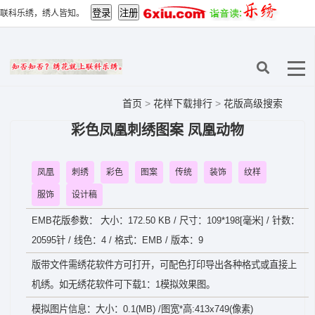
联科乐绣，绣人皆知。
首页
>
花样下载排行
>
花版高级搜索
彩色凤凰刺绣图案 凤凰动物
凤凰
刺绣
彩色
图案
传统
装饰
纹样
服饰
设计稿
EMB花版参数： 大小：172.50 KB / 尺寸：109*198[毫米] / 针数：
20595针 / 线色：4 / 格式：EMB / 版本：9
版带文件需绣花软件方可打开，可配色打印导出各种格式或直接上
机绣。如无绣花软件可下载1：1模拟效果图。
模拟图片信息：大小：0.1(MB) /图宽*高:413x749(像素)