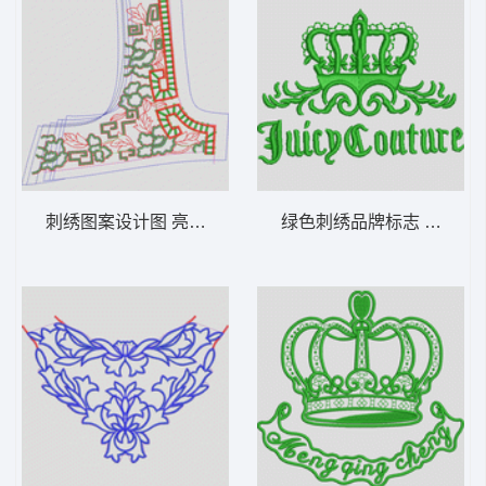
刺绣图案设计图 亮片 珠片抽象花
绿色刺绣品牌标志 皇冠山