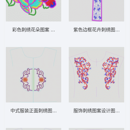
彩色刺绣花朵图案 花经典
紫色边框花卉刺绣图案 花
中式服装正面刺绣图案 民族
服饰刺绣图案设计图 抽象