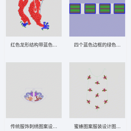
红色龙形结构带蓝色触手 龙
四个蓝色边框的绿色网格图案
传统服饰刺绣图案设计图 龙凤吉祥民族
蜜蜂图案服装设计图 苍蝇