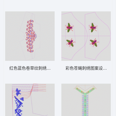
红色蓝色卷草纹刺绣图案 抽象条曲线
彩色苍蝇刺绣图案设计图 