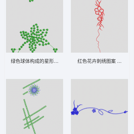
绿色球体构成的星形图案 花型
红色花卉刺绣图案 牛仔裤