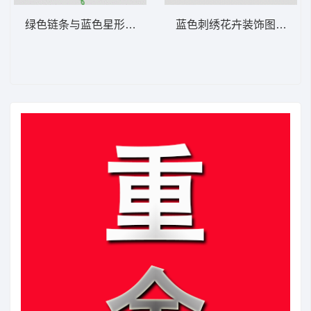
绿色链条与蓝色星形图案 花型
蓝色刺绣花卉装饰图案 牛