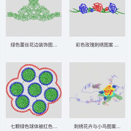
绿色蕾丝花边装饰图案 花型
彩色玫瑰刺绣图案 花型
七颗绿色球体被红色边界包围 花型
刺绣花卉与小鸟图案 花型