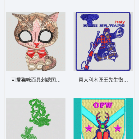
可爱猫咪面具刺绣图案 小猫
意大利木匠王先生徽章 徽