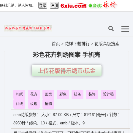
联科乐绣，绣人皆知。
首页
>
花样下载排行
>
花版高级搜索
彩色花卉刺绣图案 手机壳
上传花版得乐绣币/现金
刺绣
花卉
图案
彩色
枝条
装饰
设计稿
针线
纹理
植物
emb花版参数： 大小：87.00 KB / 尺寸：81*161[毫米] / 针数：
8950针 / 线色：10 / 格式：emb / 版本：9