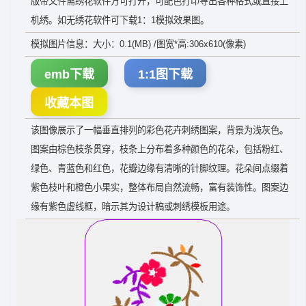
版带文件需绣花软件方可打开，可配色打印导出各种格式或直接上
机绣。如无绣花软件可下载1：1模拟效果图。
模拟图片信息：大小：0.1(MB) /图宽*高:306x610(像素)
emb下载
1:1图下载
收藏本图
该图像展示了一幅垂直排列的彩色花卉刺绣图案，背景为浅灰色。
图案由棕色枝条贯穿，枝条上分布着多种颜色的花朵，包括粉红、
绿色、青蓝色和红色，花瓣边缘有清晰的针脚纹理。花朵间点缀着
紫色枝叶和橙色小果实，整体布局自然流畅，富有装饰性。图案边
缘有紫色虚线框，暗示其为设计稿或刺绣模板用途。