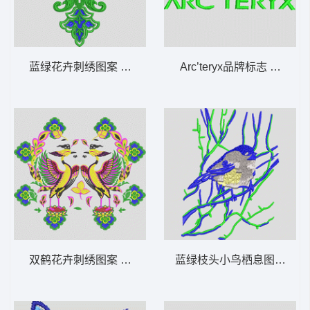
蓝绿花卉刺绣图案 抱枕
Arc’teryx品牌标志 变色龙
双鹤花卉刺绣图案 丹顶鹤仙鹤鸟吉祥
蓝绿枝头小鸟栖息图 鸟语