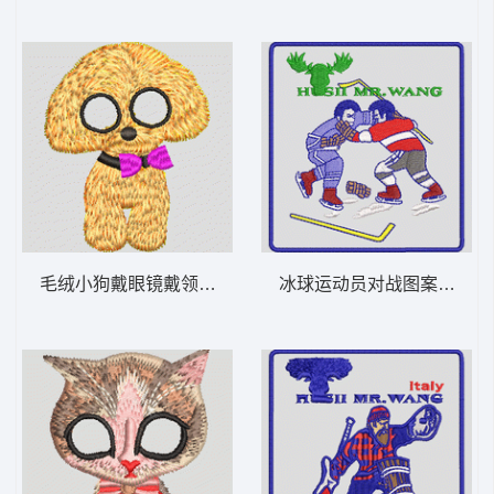
毛绒小狗戴眼镜戴领结 小狗
冰球运动员对战图案 徽章