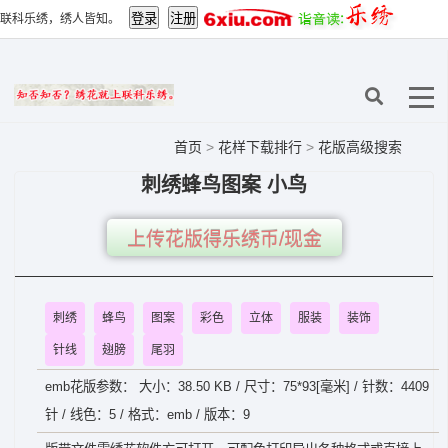
联科乐绣，绣人皆知。
首页
>
花样下载排行
>
花版高级搜索
刺绣蜂鸟图案 小鸟
上传花版得乐绣币/现金
刺绣
蜂鸟
图案
彩色
立体
服装
装饰
针线
翅膀
尾羽
emb花版参数： 大小：38.50 KB / 尺寸：75*93[毫米] / 针数：4409
针 / 线色：5 / 格式：emb / 版本：9