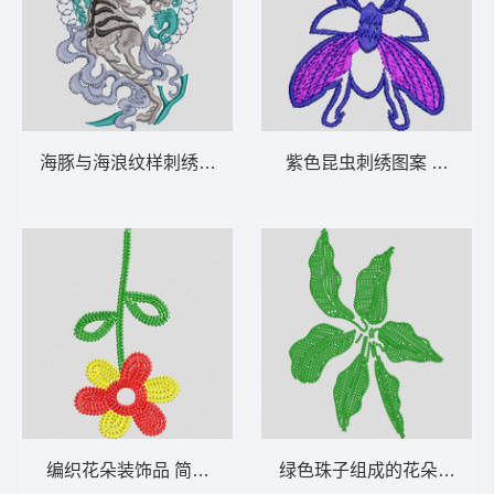
海豚与海浪纹样刺绣 豹子
紫色昆虫刺绣图案 苍蝇蜜
编织花朵装饰品 简单的花
绿色珠子组成的花朵图案 