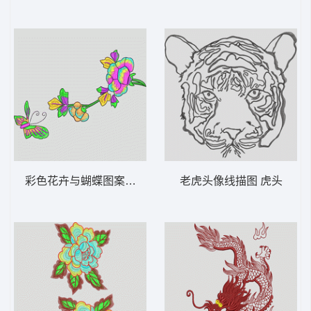
彩色花卉与蝴蝶图案 靓花
老虎头像线描图 虎头