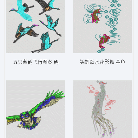
五只蓝鹤飞行图案 鹤
锦鲤跃水花影舞 金鱼