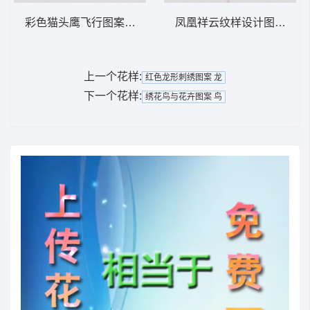
彩色猫头鹰飞行图案 鹰
凤凰祥云纹样设计图 凤凰 
上一个花样:
红色龙形刺绣图案 龙
下一个花样:
绣花鸟与花卉图案 鸟