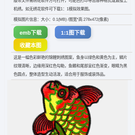
版带文件需绣花软件方可打开，可配色打印导出各种格式或直接上
机绣。如无绣花软件可下载1：1模拟效果图。
模拟图片信息：大小：0.1(MB) /图宽*高:278x472(像素)
emb下载
1:1图下载
收藏本图
这是一幅色彩鲜艳的锦鲤刺绣图案，鱼身以绿色和黄色为主，鳞片
纹理清晰，边缘用深红色勾勒，鱼鳍和尾部呈红色渐变，眼睛为黑
色圆点，整体造型生动活泼，适合用于服饰或装饰品。