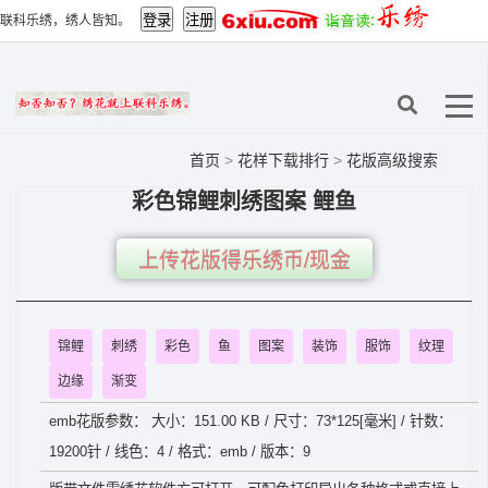
联科乐绣，绣人皆知。
首页
>
花样下载排行
>
花版高级搜索
彩色锦鲤刺绣图案 鲤鱼
上传花版得乐绣币/现金
锦鲤
刺绣
彩色
鱼
图案
装饰
服饰
纹理
边缘
渐变
emb花版参数： 大小：151.00 KB / 尺寸：73*125[毫米] / 针数：
19200针 / 线色：4 / 格式：emb / 版本：9